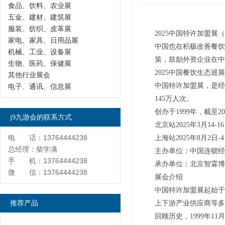
食品、饮料、农业展
五金、建材、建筑展
服装、纺织、皮革展
2025中国特许加盟展
家电、家具、日用品展
中国也在积极改善餐饮
机械、工业、设备展
策，鼓励外资企业在中
生物、医药、保健展
2025中国餐饮生态巡
其他行业展会
中国特许加盟展，是经商
电子、通讯、信息展
145万人次。
创办于1999年，截至
j9九游会的联系方式
北京站2025年3月
电 话：13764444238
上海站2025年8月
总经理：柴学满
主办单位：中国连锁经
手 机：13764444238
承办单位：北京智霖博
微 信：13764444238
展会介绍
中国特许加盟展起始于
推荐产品
上下游产业供应商等多
回顾历史，1999年