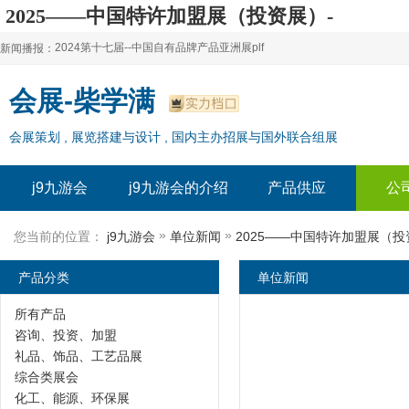
2025——中国特许加盟展（投资展）-
j9九游会
2024第十七届--中国自有品牌产品亚洲展plf
新闻播报：
2024上海自有品牌展--百货展|食品展 零售展|oem展
2024第十七届--中国自有品牌产品亚洲展plf
会展-柴学满
2024全球自有--品牌产品亚洲展（plf）
2024上海自有品牌展--百货展|食品展 零售展|oem展
会展策划 , 展览搭建与设计 , 国内主办招展与国外联合组展
2024年上海--第17届自有品牌展
2024全球自有--品牌产品亚洲展（plf）
2024上海自有品牌展--2024上海oem 贴牌代加工展
2024年上海--第17届自有品牌展
j9九游会
j9九游会的介绍
产品供应
公
2024上海自有品牌展--2024上海oem 贴牌代加工展
»
»
您当前的位置：
j9九游会
单位新闻
2025——中国特许加盟展（投
产品分类
单位新闻
所有产品
咨询、投资、加盟
礼品、饰品、工艺品展
综合类展会
化工、能源、环保展