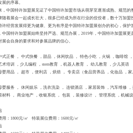
发展的序幕。
年来，中国特许加盟展见证了中国特许加盟市场从萌芽至逐渐成熟、规范的
牌随着展会一起成长壮大，很多已经成为所在行业的佼佼者，数十万加盟
特许经营发展得更为健康、更为有序是中国特许加盟展创办的初心，保护
，中国特许加盟展始终坚持严选、规范办展，2019年，中国特许加盟展更
对展会自身的要求和对参展品牌的信心。
式正餐 ， 中式快餐 ，甜品 ，休闲饮品 ， 特色小吃 ，火锅 ，咖啡馆 
术培训 ，少儿编程 ，stem教育 ，机器人教育 ， 幼儿教育 ，少儿英语
婴用品 ， 超市 ，便利店 ，烘焙 ， 专卖店（食品营养品 ，化妆品 ，家
婴服务 ， 休闲娱乐 ，洗衣洗染 ， 连锁酒店 ，家居装饰 ，汽车维修 
材料 ， 商业地产 ，收银系统 ， 包装 ，装修设计 ， 管理系统 ，机械
站
用：1800元/㎡ 特装展位费用：1600元/㎡
站