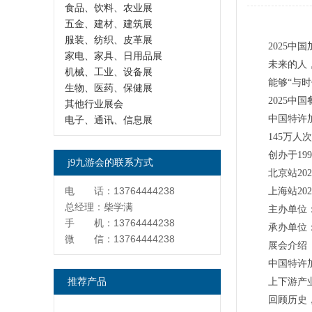
食品、饮料、农业展
五金、建材、建筑展
服装、纺织、皮革展
2025中
家电、家具、日用品展
未来的人
机械、工业、设备展
能够“与
生物、医药、保健展
2025
其他行业展会
中国特许
电子、通讯、信息展
145万人
创办于19
j9九游会的联系方式
北京站2
电 话：13764444238
上海站2
总经理：柴学满
主办单位
手 机：13764444238
承办单位
微 信：13764444238
展会介绍
中国特许
推荐产品
上下游产
回顾历史