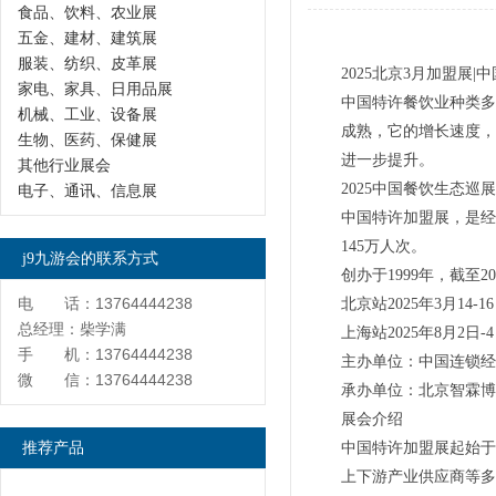
食品、饮料、农业展
五金、建材、建筑展
服装、纺织、皮革展
2025北京3月加盟展|
家电、家具、日用品展
中国特许餐饮业种类多
机械、工业、设备展
成熟，它的增长速度，
生物、医药、保健展
进一步提升。
其他行业展会
2025中国餐饮生态巡
电子、通讯、信息展
中国特许加盟展，是经商
145万人次。
j9九游会的联系方式
创办于1999年，截至
电 话：13764444238
北京站2025年3月
总经理：柴学满
上海站2025年8月
手 机：13764444238
主办单位：中国连锁经
微 信：13764444238
承办单位：北京智霖博
展会介绍
推荐产品
中国特许加盟展起始于
上下游产业供应商等多