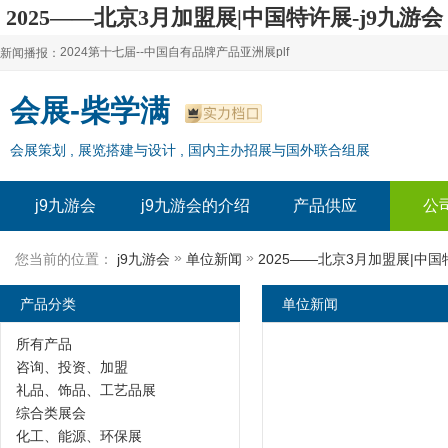
2025——北京3月加盟展|中国特许展-j9九游会
2024第十七届--中国自有品牌产品亚洲展plf
新闻播报：
2024上海自有品牌展--百货展|食品展 零售展|oem展
2024第十七届--中国自有品牌产品亚洲展plf
会展-柴学满
2024全球自有--品牌产品亚洲展（plf）
2024上海自有品牌展--百货展|食品展 零售展|oem展
会展策划 , 展览搭建与设计 , 国内主办招展与国外联合组展
2024年上海--第17届自有品牌展
2024全球自有--品牌产品亚洲展（plf）
2024上海自有品牌展--2024上海oem 贴牌代加工展
2024年上海--第17届自有品牌展
j9九游会
j9九游会的介绍
产品供应
公
2024上海自有品牌展--2024上海oem 贴牌代加工展
»
»
您当前的位置：
j9九游会
单位新闻
2025——北京3月加盟展|中
产品分类
单位新闻
所有产品
咨询、投资、加盟
礼品、饰品、工艺品展
综合类展会
化工、能源、环保展