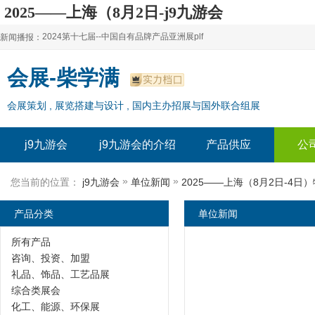
2025——上海（8月2日-j9九游会
2024第十七届--中国自有品牌产品亚洲展plf
新闻播报：
2024上海自有品牌展--百货展|食品展 零售展|oem展
2024第十七届--中国自有品牌产品亚洲展plf
会展-柴学满
2024全球自有--品牌产品亚洲展（plf）
2024上海自有品牌展--百货展|食品展 零售展|oem展
会展策划 , 展览搭建与设计 , 国内主办招展与国外联合组展
2024年上海--第17届自有品牌展
2024全球自有--品牌产品亚洲展（plf）
2024上海自有品牌展--2024上海oem 贴牌代加工展
2024年上海--第17届自有品牌展
j9九游会
j9九游会的介绍
产品供应
公
2024上海自有品牌展--2024上海oem 贴牌代加工展
»
»
您当前的位置：
j9九游会
单位新闻
2025——上海（8月2日-4日
产品分类
单位新闻
所有产品
咨询、投资、加盟
礼品、饰品、工艺品展
综合类展会
化工、能源、环保展