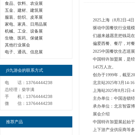
食品、饮料、农业展
五金、建材、建筑展
服装、纺织、皮革展
2025上海（8月2日-
家电、家具、日用品展
驱动中国餐饮行业规模
机械、工业、设备展
们越来越愿意把钱花在
生物、医药、保健展
偏爱西餐、餐厅，对餐
其他行业展会
2025中国餐饮生态巡
电子、通讯、信息展
中国特许加盟展，是经商
145万人次。
j9九游会的联系方式
创办于1999年，截至
电 话：13764444238
北京站2025年3月
总经理：柴学满
上海站2025年8月
手 机：13764444238
主办单位：中国连锁经
微 信：13764444238
承办单位：北京智霖博
展会介绍
推荐产品
中国特许加盟展起始于
上下游产业供应商等多