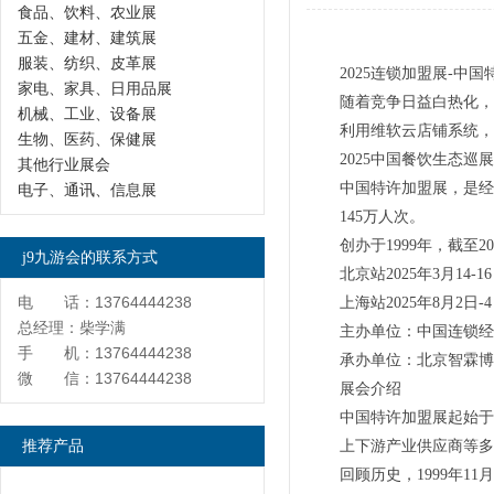
食品、饮料、农业展
五金、建材、建筑展
服装、纺织、皮革展
2025连锁加盟展-中
家电、家具、日用品展
随着竞争日益白热化，
机械、工业、设备展
利用维软云店铺系统，
生物、医药、保健展
2025中国餐饮生态巡
其他行业展会
中国特许加盟展，是经商
电子、通讯、信息展
145万人次。
创办于1999年，截至
j9九游会的联系方式
北京站2025年3月
电 话：13764444238
上海站2025年8月
总经理：柴学满
主办单位：中国连锁经
手 机：13764444238
承办单位：北京智霖博
微 信：13764444238
展会介绍
中国特许加盟展起始于
推荐产品
上下游产业供应商等多
回顾历史，1999年