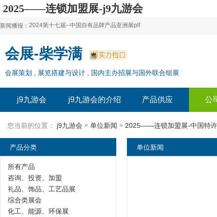
2025——连锁加盟展-j9九游会
2024第十七届--中国自有品牌产品亚洲展plf
新闻播报：
2024上海自有品牌展--百货展|食品展 零售展|oem展
2024第十七届--中国自有品牌产品亚洲展plf
会展-柴学满
2024全球自有--品牌产品亚洲展（plf）
2024上海自有品牌展--百货展|食品展 零售展|oem展
会展策划 , 展览搭建与设计 , 国内主办招展与国外联合组展
2024年上海--第17届自有品牌展
2024全球自有--品牌产品亚洲展（plf）
2024上海自有品牌展--2024上海oem 贴牌代加工展
2024年上海--第17届自有品牌展
j9九游会
j9九游会的介绍
产品供应
公
2024上海自有品牌展--2024上海oem 贴牌代加工展
»
»
您当前的位置：
j9九游会
单位新闻
2025——连锁加盟展-中国特
产品分类
单位新闻
所有产品
咨询、投资、加盟
礼品、饰品、工艺品展
综合类展会
化工、能源、环保展