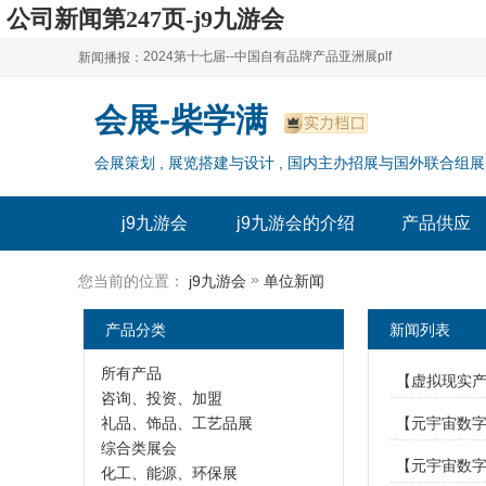
公司新闻第247页-j9九游会
2024第十七届--中国自有品牌产品亚洲展plf
新闻播报：
2024上海自有品牌展--百货展|食品展 零售展|oem展
2024第十七届--中国自有品牌产品亚洲展plf
会展-柴学满
2024全球自有--品牌产品亚洲展（plf）
2024上海自有品牌展--百货展|食品展 零售展|oem展
会展策划 , 展览搭建与设计 , 国内主办招展与国外联合组展
2024年上海--第17届自有品牌展
2024全球自有--品牌产品亚洲展（plf）
2024上海自有品牌展--2024上海oem 贴牌代加工展
2024年上海--第17届自有品牌展
j9九游会
j9九游会的介绍
产品供应
2024上海自有品牌展--2024上海oem 贴牌代加工展
»
您当前的位置：
j9九游会
单位新闻
产品分类
新闻列表
所有产品
【虚拟现实产业
咨询、投资、加盟
礼品、饰品、工艺品展
【元宇宙数字博
综合类展会
【元宇宙数字
化工、能源、环保展