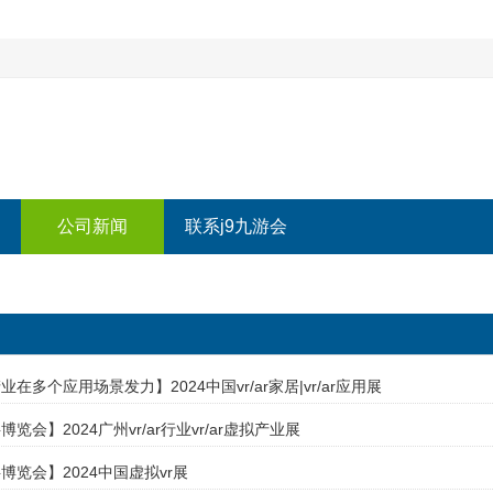
公司新闻
联系j9九游会
在多个应用场景发力】2024中国vr/ar家居|vr/ar应用展
览会】2024广州vr/ar行业vr/ar虚拟产业展
博览会】2024中国虚拟vr展