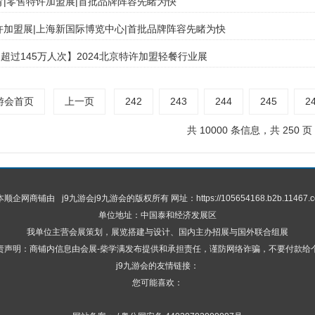
教育|零售特许加盟展|首批品牌阵容先睹为快
特许加盟展|上海新国际博览中心|首批品牌阵容先睹为快
超过145万人次】2024北京特许加盟轻餐行业展
九游会首页
上一页
242
243
244
245
2
共 10000 条信息，共 250 页
 本顺企网商铺由
j9九游会
j9九游会的版权所有 网址：https://105654168.b2b.11467.c
单位地址：中国泰和经济发展区
我单位主营会展策划，展览搭建与设计、国内主办招展与国外联合组展
责声明：商铺内信息由会展-柴学满发布提供和承担责任，谨防网络诈骗，不要付款给
j9九游会的友情链接：
您可能喜欢：