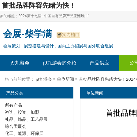
首批品牌阵容先睹为快！
2024中国餐饮生态巡展北京|上海特许加盟展-
2024第十七届--中国自有品牌产品亚洲展plf
新闻播报：
j9九游会
2024上海自有品牌展--百货展|食品展 零售展|oem展
2024第十七届--中国自有品牌产品亚洲展plf
会展-柴学满
2024全球自有--品牌产品亚洲展（plf）
2024上海自有品牌展--百货展|食品展 零售展|oem展
会展策划 , 展览搭建与设计 , 国内主办招展与国外联合组展
2024年上海--第17届自有品牌展
2024全球自有--品牌产品亚洲展（plf）
2024上海自有品牌展--2024上海oem 贴牌代加工展
2024年上海--第17届自有品牌展
j9九游会
j9九游会的介绍
产品供应
公
2024上海自有品牌展--2024上海oem 贴牌代加工展
»
»
您当前的位置：
j9九游会
单位新闻
产品分类
单位新闻
所有产品
首批品牌
咨询、投资、加盟
礼品、饰品、工艺品展
综合类展会
化工、能源、环保展