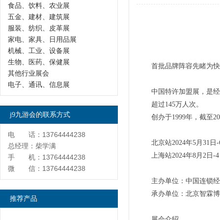
食品、饮料、农业展
五金、建材、建筑展
服装、纺织、皮革展
家电、家具、日用品展
机械、工业、设备展
生物、医药、保健展
首批品牌阵容先睹为快
其他行业展会
电子、通讯、信息展
中国特许加盟展，是经商
超过145万人次。
j9九游会的联系方式
创办于1999年，截至
电 话：13764444238
北京站2024年5月3
总经理：柴学满
上海站2024年8月
手 机：13764444238
微 信：13764444238
主办单位：中国连锁经
承办单位：北京智霖博
推荐产品
展会介绍