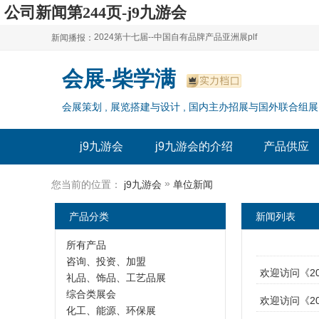
公司新闻第244页-j9九游会
2024第十七届--中国自有品牌产品亚洲展plf
新闻播报：
2024上海自有品牌展--百货展|食品展 零售展|oem展
2024第十七届--中国自有品牌产品亚洲展plf
会展-柴学满
2024全球自有--品牌产品亚洲展（plf）
2024上海自有品牌展--百货展|食品展 零售展|oem展
会展策划 , 展览搭建与设计 , 国内主办招展与国外联合组展
2024年上海--第17届自有品牌展
2024全球自有--品牌产品亚洲展（plf）
2024上海自有品牌展--2024上海oem 贴牌代加工展
2024年上海--第17届自有品牌展
j9九游会
j9九游会的介绍
产品供应
2024上海自有品牌展--2024上海oem 贴牌代加工展
»
您当前的位置：
j9九游会
单位新闻
产品分类
新闻列表
所有产品
咨询、投资、加盟
欢迎访问《2
礼品、饰品、工艺品展
综合类展会
欢迎访问《2
化工、能源、环保展