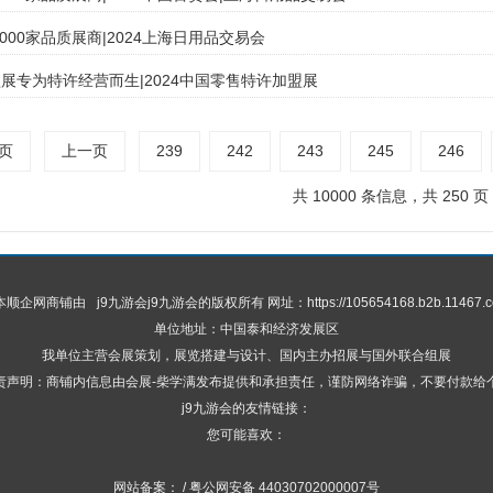
000家品质展商|2024上海日用品交易会
展专为特许经营而生|2024中国零售特许加盟展
页
上一页
239
242
243
245
246
共 10000 条信息，共 250 页
 本顺企网商铺由
j9九游会
j9九游会的版权所有 网址：https://105654168.b2b.11467.c
单位地址：中国泰和经济发展区
我单位主营会展策划，展览搭建与设计、国内主办招展与国外联合组展
责声明：商铺内信息由会展-柴学满发布提供和承担责任，谨防网络诈骗，不要付款给
j9九游会的友情链接：
您可能喜欢：
网站备案： / 粤公网安备 44030702000007号