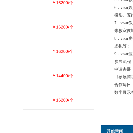
￥16200/个
6．vr/
投影、五维
7．vr/
￥16200/个
来教室j9
8．vr/
虚拟等；
￥16200/个
9．vr
参展流程
申请参展
￥14400/个
《参展商
合作每日
数字展示在
￥16200/个
其他新闻