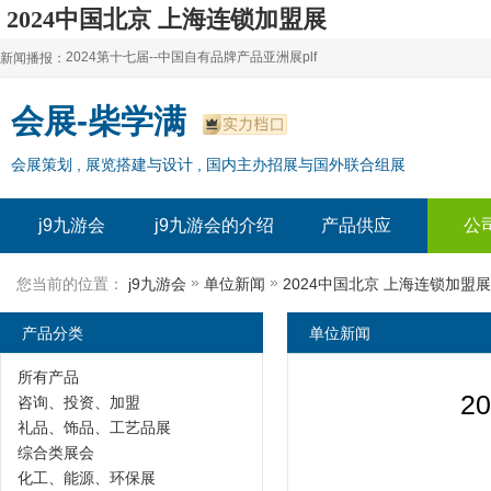
2024中国北京 上海连锁加盟展
【特许加盟领域的展会】-j9九游会
2024第十七届--中国自有品牌产品亚洲展plf
新闻播报：
2024上海自有品牌展--百货展|食品展 零售展|oem展
2024第十七届--中国自有品牌产品亚洲展plf
会展-柴学满
2024全球自有--品牌产品亚洲展（plf）
2024上海自有品牌展--百货展|食品展 零售展|oem展
会展策划 , 展览搭建与设计 , 国内主办招展与国外联合组展
2024年上海--第17届自有品牌展
2024全球自有--品牌产品亚洲展（plf）
2024上海自有品牌展--2024上海oem 贴牌代加工展
2024年上海--第17届自有品牌展
j9九游会
j9九游会的介绍
产品供应
公
2024上海自有品牌展--2024上海oem 贴牌代加工展
»
»
您当前的位置：
j9九游会
单位新闻
2024中国北京 上海连锁加
产品分类
单位新闻
所有产品
2
咨询、投资、加盟
礼品、饰品、工艺品展
综合类展会
化工、能源、环保展