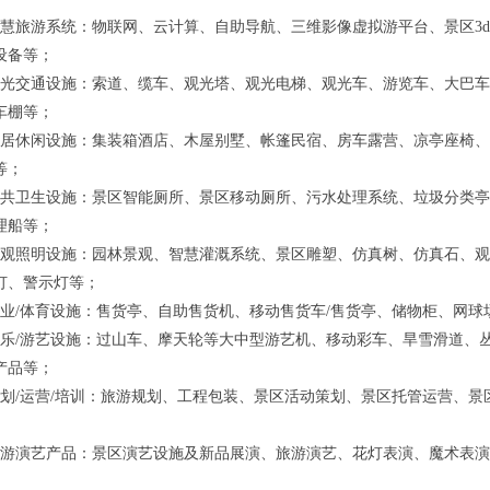
智慧旅游系统：物联网、云计算、自助导航、三维影像虚拟游平台、景区3
设备等；
观光交通设施：索道、缆车、观光塔、观光电梯、观光车、游览车、大巴
车棚等；
旅居休闲设施：集装箱酒店、木屋别墅、帐篷民宿、房车露营、凉亭座椅
等；
公共卫生设施：景区智能厕所、景区移动厕所、污水处理系统、垃圾分类
理船等；
景观照明设施：园林景观、智慧灌溉系统、景区雕塑、仿真树、仿真石、
灯、警示灯等；
商业/体育设施：售货亭、自助售货机、移动售货车/售货亭、储物柜、网
游乐/游艺设施：过山车、摩天轮等大中型游艺机、移动彩车、旱雪滑道、
产品等；
规划/运营/培训：旅游规划、工程包装、景区活动策划、景区托管运营、
夜游演艺产品：景区演艺设施及新品展演、旅游演艺、花灯表演、魔术表