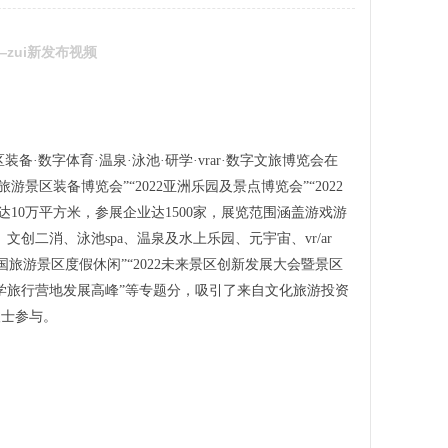
zui新发布视频
景区装备·数字体育·温泉·泳池·研学·vrar·数字文旅博览会在
景区装备博览会”“2022亚洲乐园及景点博览会”“2022
达10万平方米，参展企业达1500家，展览范围涵盖游戏游
二消、泳池spa、温泉及水上乐园、元宇宙、vr/ar
国旅游景区度假休闲”“2022未来景区创新发展大会暨景区
州）研学旅行营地发展高峰”等专题分，吸引了来自文化旅游投资
人士参与。