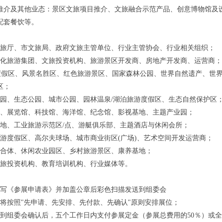
目推介及其他业态：景区文旅项目推介、文旅融合示范产品、创意博物馆及
配套餐饮等。
文旅厅、市文旅局、政府文旅主管单位、行业主管协会、行业相关组织；
文化旅游集团、文旅投资机构、旅游景区开发商、房地产开发商、运营商；
/4a度假区、风景名胜区、红色旅游景区、国家森林公园、世界自然遗产、世
区；
公园、生态公园、城市公园、园林温泉/湖泊旅游度假区、生态自然保护区
馆、展览馆、科技馆、海洋馆、纪念馆、影视基地、主题产业园；
营地、工业旅游示范区/点、游艇俱乐部、主题酒店与休闲会所；
旅游度假区、高尔夫球场、城市商业街区(广场)、艺术空间开发运营商；
综合体、休闲农业园区、乡村旅游景区、康养基地；
文旅投资机构、教育培训机构、行业媒体等。
填写《参展申请表》并加盖公章后彩色扫描发送到组委会
会将按照"先申请、先安排、先付款、先确认"原则安排展位；
得到组委会确认后，五个工作日内支付参展定金（参展总费用的50％）或