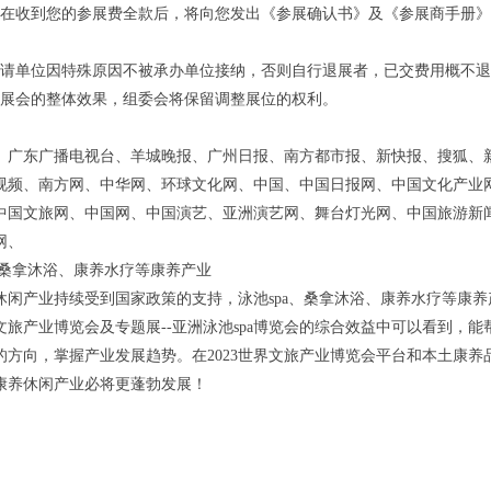
会在收到您的参展费全款后，将向您发出《参展确认书》及《参展商手册
申请单位因特殊原因不被承办单位接纳，否则自行退展者，已交费用概不
证展会的整体效果，组委会将保留调整展位的权利。
、广东广播电视台、羊城晚报、广州日报、南方都市报、新快报、搜狐、
视频、南方网、中华网、环球文化网、中国、中国日报网、中国文化产业
中国文旅网、中国网、中国演艺、亚洲演艺网、舞台灯光网、中国旅游新
网、
a、桑拿沐浴、康养水疗等康养产业
休闲产业持续受到国家政策的支持，泳池spa、桑拿沐浴、康养水疗等康
文旅产业博览会及专题展--亚洲泳池spa博览会的综合效益中可以看到，
的方向，掌握产业发展趋势。在2023世界文旅产业博览会平台和本土康
康养休闲产业必将更蓬勃发展！