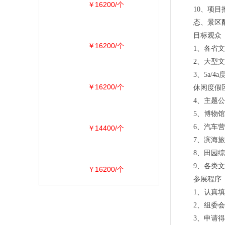
￥16200/个
10、项
态、景区
目标观众
￥16200/个
1、各省
2、大型
3、5a
￥16200/个
休闲度假
4、主题
5、博物
6、汽车
￥14400/个
7、滨海
8、田园
9、各类
￥16200/个
参展程序
1、认真
2、组委
3、申请