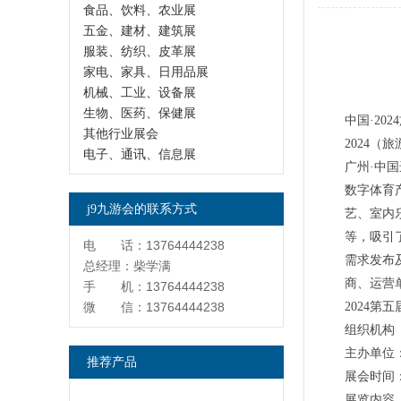
食品、饮料、农业展
五金、建材、建筑展
服装、纺织、皮革展
家电、家具、日用品展
机械、工业、设备展
生物、医药、保健展
中国·20
其他行业展会
2024（
电子、通讯、信息展
广州·中国
数字体育
j9九游会的联系方式
艺、室内
等，吸引了
电 话：13764444238
需求发布及
总经理：柴学满
商、运营
手 机：13764444238
微 信：13764444238
2024第
组织机构
主办单位
推荐产品
展会时间
展览内容