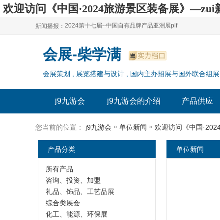
欢迎访问《中国·2024旅游景区装备展》—zui
2024第十七届--中国自有品牌产品亚洲展plf
新闻播报：
2024上海自有品牌展--百货展|食品展 零售展|oem展
2024第十七届--中国自有品牌产品亚洲展plf
会展-柴学满
2024全球自有--品牌产品亚洲展（plf）
2024上海自有品牌展--百货展|食品展 零售展|oem展
会展策划 , 展览搭建与设计 , 国内主办招展与国外联合组展
2024年上海--第17届自有品牌展
2024全球自有--品牌产品亚洲展（plf）
2024上海自有品牌展--2024上海oem 贴牌代加工展
2024年上海--第17届自有品牌展
j9九游会
j9九游会的介绍
产品供应
2024上海自有品牌展--2024上海oem 贴牌代加工展
»
»
您当前的位置：
j9九游会
单位新闻
欢迎访问《中国·202
产品分类
单位新闻
所有产品
咨询、投资、加盟
礼品、饰品、工艺品展
综合类展会
化工、能源、环保展