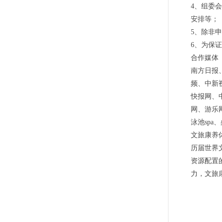
4、组委
安排等；
5、除非
6、为保
合作媒体
南方日报
频、中新
快报网、
网、游乐
泳池sp
文旅康养
历届世界
资源配置
力，文旅