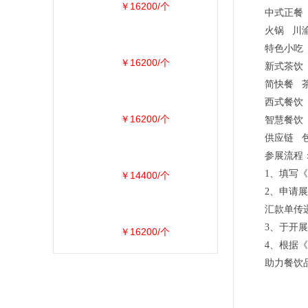
￥16200/个
中式正餐
火锅 川
特色小吃
￥16200/个
新式茶饮
简快餐 
西式餐饮
￥16200/个
智慧餐饮 
供应链 
参展流程
1、填写
￥14400/个
2、申请
汇款单传
3、于开
￥16200/个
4、根据
助力餐饮