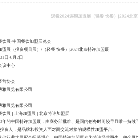
观看​2024连锁加盟展（轻餐 快餐）|2024
国餐饮展-中国餐饮加盟展览会
锁加盟展（投资项目展）/（轻餐 快餐）|2024北京特许加盟展
月31日-6月2日
会议中心
：
经营协会
博雅展览有限公司
：
博雅展览有限公司
国餐饮展 | 上海加盟展 | 北京特许加盟展
23年的中国特许加盟展，由商务部批准、是国内创办时间较早且唯一持续至
5万投资人，是品牌和投资人面对面交流对接的规模性加盟平台。
其他行业大展配合招募观众。中国特许加盟展专为特许经营而生，整个展馆