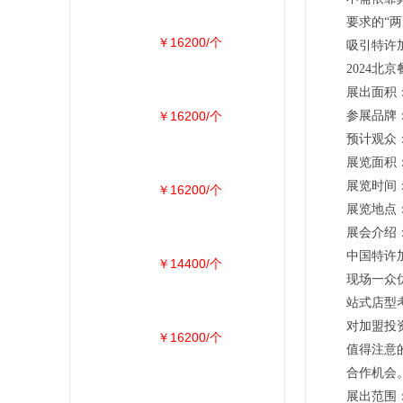
要求的“
￥16200/个
吸引特许
2024北
展出面积
￥16200/个
参展品牌：
预计观众：5
展览面积：
展览时间：2
￥16200/个
展览地点
展会介绍
中国特许
￥14400/个
现场一众
站式店型
对加盟投
￥16200/个
值得注意
合作机会
展出范围