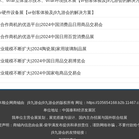
ar技术、vr/ar立体显示技术、vr/ar环境技术展【vr创客体验及j9九游会的解决
r/ar硬件设备展【vr创客体验及j9九游会的解决方案】
合作商机的优选平台|2024中国消费品日用商品交易会
合作商机的优选平台|2024中国日用百货消费品展
业规模不断扩大|2024陶瓷展|家用玻璃制品展
业规模不断扩大|2024中国日用品交易博览会
业规模不断扩大|2024中国家电商品交易会
 本顺企网商铺由
j9九游会
j9九游会的版权所有 网址：https://105654168.b2b.11467.c
单位地址：中国泰和经济发展区
我单位主营会展策划，展览搭建与设计、国内主办招展与国外联合组展
责声明：商铺内信息由会展-柴学满发布提供和承担责任，谨防网络诈骗，不要付款给
j9九游会的友情链接：