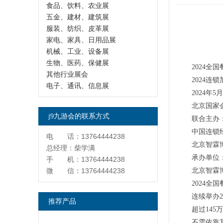
食品、饮料、农业展
五金、建材、建筑展
服装、纺织、皮革展
家电、家具、日用品展
机械、工业、设备展
生物、医药、保健展
2024全
其他行业展会
2024连
电子、通讯、信息展
2024年5
北京国家
j9九游会的联系方式
联合主办
中国连锁
电 话：13764444238
北京智霖
总经理：柴学满
承办单位
手 机：13764444238
微 信：13764444238
北京智霖
2024全
连续举办
推荐产品
超过14
不需依靠