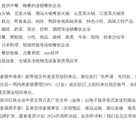
 提供中餐、晚餐的连锁餐饮企业
渝火锅、北派火锅、潮汕火锅粤派火锅、云贵系火锅、江浙系火锅等
 糕点、即食食品、鸡排、鸭脖各地风味美食、特色小吃、风味土特产品
 咖啡、奶茶、茶坊、饮料、酒吧等连锁餐饮企业
茶餐、粥粉面、小吃、炖品、烧烤、蒸煮、牛杂、馄饨、轻食沙拉等
 日本料理、韩国拌饭等连锁餐饮企业
餐饮收银、点餐系统、saas软件
包装设备、仓储及冷链物流设备厨房用品等
：
《参展申请表》邮寄或文件发送至组织单位。展位执行 “先申请，先付款，
展位后一周内将参展费用[50%（订金）或全款]汇入组织单位指定账号，
递至展会组织单位。
展前30日将企业中英文简介及广告文件（如有）以电子版本形式发送到展
《参展商手册》妥善安排参展事宜（宾馆预定、展品运输、展位装修、展
品牌扩张，暖春复苏计划 2024开局即决战，起步即冲刺！我们在北京等