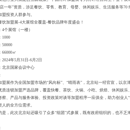
两店一年”资质，涉足餐饮、零售、教育、母婴、休闲娱乐、生活服务等70
加盟投资人群参与。
京餐饮加盟展-4大展馆全覆盖-餐饮品牌年度盛会！
：4个展馆（一楼）
1000
0000
66000㎡
024年5月31日-6月2日
：北京国家会议中心
：
加盟展作为全国加盟市场的“风向标”、“晴雨表”，北京站一经官宣，以
优质连锁加盟严选品牌，覆盖快餐、茶饮、火锅、小吃、烘焙、休闲娱乐
考察、产品与服务体验、投资政策对谈等加盟程序一应俱全，助力创业人“
资人的全方位需求。
的是，此次北京站还吸引了众多“组团”式参展，既有政府组织的，也不乏
。
：