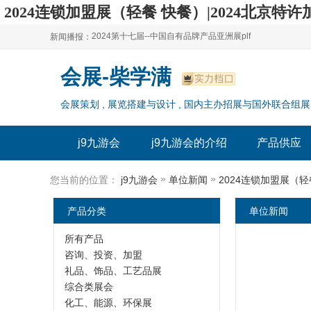
​2024连锁加盟展（轻餐 快餐）|2024北京特许
2024第十七届--中国自有品牌产品亚洲展plf
新闻播报：
2024上海自有品牌展--百货展|食品展 零售展|oem展
2024第十七届--中国自有品牌产品亚洲展plf
会展-柴学满
2024全球自有--品牌产品亚洲展（plf）
2024上海自有品牌展--百货展|食品展 零售展|oem展
会展策划 , 展览搭建与设计 , 国内主办招展与国外联合组展
2024年上海--第17届自有品牌展
2024全球自有--品牌产品亚洲展（plf）
2024上海自有品牌展--2024上海oem 贴牌代加工展
2024年上海--第17届自有品牌展
j9九游会
j9九游会的介绍
产品供应
2024上海自有品牌展--2024上海oem 贴牌代加工展
»
»
您当前的位置：
j9九游会
单位新闻
​2024连锁加盟展（
产品分类
单位新闻
所有产品
咨询、投资、加盟
礼品、饰品、工艺品展
综合类展会
化工、能源、环保展