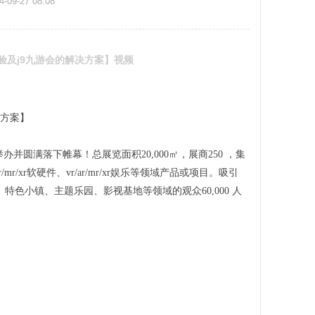
09-27 08:08
客体验及j9九游会的解决方案】视频
决方案】
成功举办并圆满落下帷幕！总展览面积20,000㎡，展商250 ，集
/mr/xr软硬件、vr/ar/mr/xr娱乐等领域产品或项目。吸引
色小镇、主题乐园、影视基地等领域的观众60,000 人