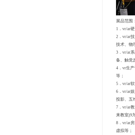
展品范围
1．vr/
2．vr
技术、物
3．vr
备、触觉
4．vr
等；
5．vr/
6．vr/
投影、五维
7．vr/
来教室j9
8．vr/
虚拟等；