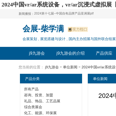
2024中国vr/ar系统设备，vr/ar沉浸式虚
2024第十七届--中国自有品牌产品亚洲展plf
新闻播报：
2024上海自有品牌展--百货展|食品展 零售展|oem展
2024第十七届--中国自有品牌产品亚洲展plf
会展-柴学满
2024全球自有--品牌产品亚洲展（plf）
2024上海自有品牌展--百货展|食品展 零售展|oem展
会展策划 , 展览搭建与设计 , 国内主办招展与国外联合组展
2024年上海--第17届自有品牌展
2024全球自有--品牌产品亚洲展（plf）
2024上海自有品牌展--2024上海oem 贴牌代加工展
2024年上海--第17届自有品牌展
j9九游会
j9九游会的介绍
产品供应
2024上海自有品牌展--2024上海oem 贴牌代加工展
»
»
您当前的位置：
j9九游会
单位新闻
产品分类
单位新闻
所有产品
202
咨询、投资、加盟
礼品、饰品、工艺品展
综合类展会
化工、能源、环保展