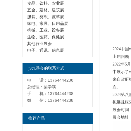
食品、饮料、农业展
五金、建材、建筑展
服装、纺织、皮革展
家电、家具、日用品展
机械、工业、设备展
生物、医药、保健展
其他行业展会
2024中
电子、通讯、信息展
上届回顾
2022年
j9九游会的联系方式
中展示了vr
来自政府
电 话：13764444238
总经理：柴学满
次。
手 机：13764444238
2024第八
微 信：13764444238
拟展规模50
展会时间：2
展会地址
推荐产品