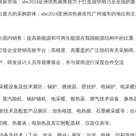
新市场：ahe2024亚洲供热展将致力于打造成华南乃至全国的
击庞大的采购群体：ahe2024亚洲供热展依托广州城市的地位
大国内销售：提高新能源和可再生能源在我国能源结构中的比重
打造企业营销高效平台：高精度、高覆盖的广泛组织有关采购商
户、研发设计人员等观摩展会，并与展商进行深度合作交流
通采暖设备及技术展区：锅炉、燃烧器、壁挂炉、电锅炉、电采
、蒸汽能机、锅炉辅机、电采暖、散热器、燃气技术设备、换热
暖新技术及配套产品展区：加热电缆、电热膜、石墨烯采暖等；
控阀、热量表；电加热及其它附配器材、仪器仪表等。
燥设备及技术（工业、农业、商业）展区：污泥、电镀、印刷等