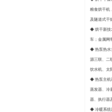
粮食烘干机
及隧道式干
◆ 烘干新
车；金属网
◆ 热泵热
源三联、二
饮水机、太
◆ 热泵主
蒸发器、冷
器、执行器
◆ 冷暖系