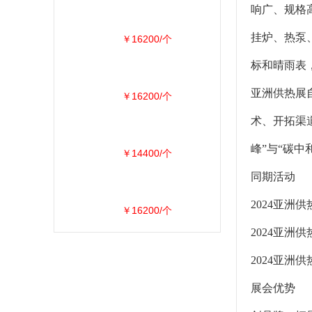
响广、规格
挂炉、热泵
￥16200/个
标和晴雨表
亚洲供热展
￥16200/个
术、开拓渠
峰”与“碳
￥14400/个
同期活动
2024亚洲
￥16200/个
2024亚洲
2024亚洲
展会优势