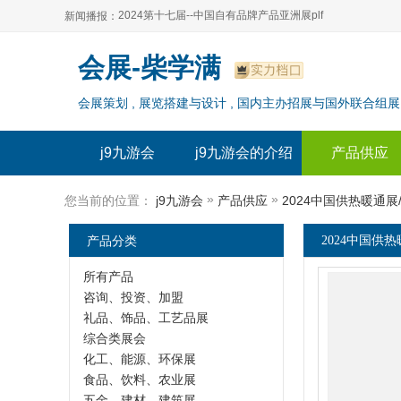
2024第十七届--中国自有品牌产品亚洲展plf
新闻播报：
2024上海自有品牌展--百货展|食品展 零售展|oem展
2024第十七届--中国自有品牌产品亚洲展plf
会展-柴学满
2024全球自有--品牌产品亚洲展（plf）
2024上海自有品牌展--百货展|食品展 零售展|oem展
会展策划 , 展览搭建与设计 , 国内主办招展与国外联合组展
2024年上海--第17届自有品牌展
2024全球自有--品牌产品亚洲展（plf）
2024上海自有品牌展--2024上海oem 贴牌代加工展
2024年上海--第17届自有品牌展
j9九游会
j9九游会的介绍
产品供应
2024上海自有品牌展--2024上海oem 贴牌代加工展
»
»
您当前的位置：
j9九游会
产品供应
2024中国供热暖通
产品分类
2024中国供
所有产品
咨询、投资、加盟
礼品、饰品、工艺品展
综合类展会
化工、能源、环保展
食品、饮料、农业展
五金、建材、建筑展