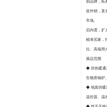
创品牌，拓展
促外销，直
市场。
启内需，扩
精准买家，
位、高端用
展品范围
◆ 供热暖
生物质锅炉
◆ 地面供
温控器、温
◆ 烘干干