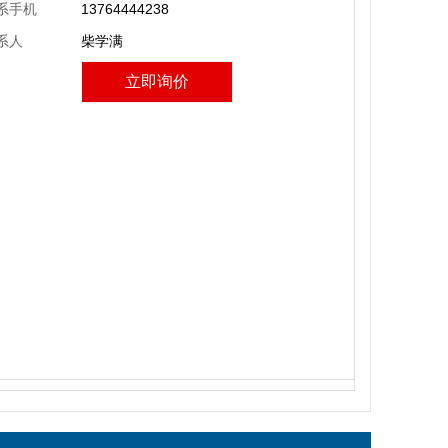
系手机
13764444238
系人
柴学满
立即询价