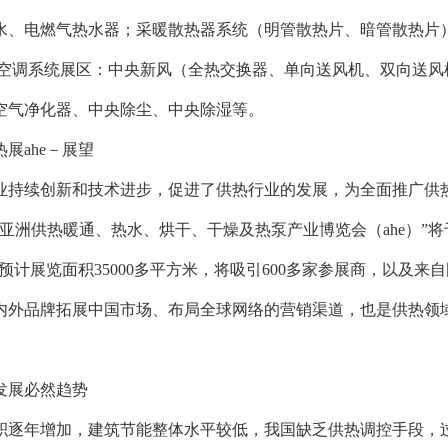
水、电燃气热水器；采暖散热器系统（明管散热片、暗管散热片）
风空调系统展区：中央新风（全热交换器、单向送风机、双向送风
空气净化器、中央除尘、中央除湿等。
热展ahe－展望
业持续创新和技术进步，促进了供热行业的发展，为全面推广供
24亚洲供热暖通、热水、烘干、干燥及热泵产业博览会（ahe）”将
024预计展览面积35000多平方米，将吸引600多家参展商，以及
内外品牌拓展中国市场、布局全球网络的营销渠道，也是供热领
。
发展必然趋势
积逐年增加，建筑节能整体水平较低，我国缺乏供热调控手段，