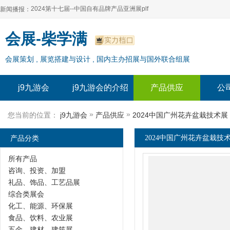
2024第十七届--中国自有品牌产品亚洲展plf
新闻播报：
2024上海自有品牌展--百货展|食品展 零售展|oem展
2024第十七届--中国自有品牌产品亚洲展plf
会展-柴学满
2024全球自有--品牌产品亚洲展（plf）
2024上海自有品牌展--百货展|食品展 零售展|oem展
会展策划 , 展览搭建与设计 , 国内主办招展与国外联合组展
2024年上海--第17届自有品牌展
2024全球自有--品牌产品亚洲展（plf）
2024上海自有品牌展--2024上海oem 贴牌代加工展
2024年上海--第17届自有品牌展
j9九游会
j9九游会的介绍
产品供应
公
2024上海自有品牌展--2024上海oem 贴牌代加工展
»
»
您当前的位置：
j9九游会
产品供应
2024中国广州花卉盆栽技术展
产品分类
2024中国广州花卉盆栽技术
所有产品
咨询、投资、加盟
礼品、饰品、工艺品展
综合类展会
化工、能源、环保展
食品、饮料、农业展
五金、建材、建筑展