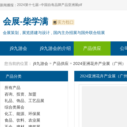
2024第十七届--中国自有品牌产品亚洲展plf
新闻播报：
2024上海自有品牌展--百货展|食品展 零售展|oem展
2024第十七届--中国自有品牌产品亚洲展plf
会展-柴学满
2024全球自有--品牌产品亚洲展（plf）
2024上海自有品牌展--百货展|食品展 零售展|oem展
会展策划 , 展览搭建与设计 , 国内主办招展与国外联合组展
2024年上海--第17届自有品牌展
2024全球自有--品牌产品亚洲展（plf）
2024上海自有品牌展--2024上海oem 贴牌代加工展
2024年上海--第17届自有品牌展
j9九游会
j9九游会的介绍
产品供应
公
2024上海自有品牌展--2024上海oem 贴牌代加工展
»
»
您当前的位置：
j9九游会
产品供应
2024亚洲花卉产业展（广州）
产品分类
2024亚洲花卉产业展（广州
所有产品
咨询、投资、加盟
礼品、饰品、工艺品展
综合类展会
化工、能源、环保展
食品、饮料、农业展
五金、建材、建筑展