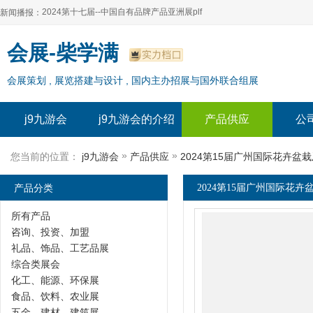
2024第十七届--中国自有品牌产品亚洲展plf
新闻播报：
2024上海自有品牌展--百货展|食品展 零售展|oem展
2024第十七届--中国自有品牌产品亚洲展plf
会展-柴学满
2024全球自有--品牌产品亚洲展（plf）
2024上海自有品牌展--百货展|食品展 零售展|oem展
会展策划 , 展览搭建与设计 , 国内主办招展与国外联合组展
2024年上海--第17届自有品牌展
2024全球自有--品牌产品亚洲展（plf）
2024上海自有品牌展--2024上海oem 贴牌代加工展
2024年上海--第17届自有品牌展
j9九游会
j9九游会的介绍
产品供应
公
2024上海自有品牌展--2024上海oem 贴牌代加工展
»
»
您当前的位置：
j9九游会
产品供应
2024第15届广州国际花卉盆
产品分类
2024第15届广州国际花卉
所有产品
咨询、投资、加盟
礼品、饰品、工艺品展
综合类展会
化工、能源、环保展
食品、饮料、农业展
五金、建材、建筑展