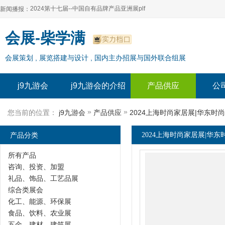
2024第十七届--中国自有品牌产品亚洲展plf
新闻播报：
2024上海自有品牌展--百货展|食品展 零售展|oem展
2024第十七届--中国自有品牌产品亚洲展plf
会展-柴学满
2024全球自有--品牌产品亚洲展（plf）
2024上海自有品牌展--百货展|食品展 零售展|oem展
会展策划 , 展览搭建与设计 , 国内主办招展与国外联合组展
2024年上海--第17届自有品牌展
2024全球自有--品牌产品亚洲展（plf）
2024上海自有品牌展--2024上海oem 贴牌代加工展
2024年上海--第17届自有品牌展
j9九游会
j9九游会的介绍
产品供应
公
2024上海自有品牌展--2024上海oem 贴牌代加工展
»
»
您当前的位置：
j9九游会
产品供应
2024上海时尚家居展|华东时
产品分类
2024上海时尚家居展|华东
所有产品
咨询、投资、加盟
礼品、饰品、工艺品展
综合类展会
化工、能源、环保展
食品、饮料、农业展
五金、建材、建筑展