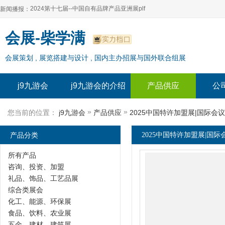
2024第十七届--中国自有品牌产品亚洲展plf
新闻播报：
2024上海自有品牌展--百货展|食品展 零售展|oem展
2024第十七届--中国自有品牌产品亚洲展plf
会展-柴学满
2024全球自有--品牌产品亚洲展（plf）
2024上海自有品牌展--百货展|食品展 零售展|oem展
会展策划 , 展览搭建与设计 , 国内主办招展与国外联合组展
2024年上海--第17届自有品牌展
2024全球自有--品牌产品亚洲展（plf）
2024上海自有品牌展--2024上海oem 贴牌代加工展
2024年上海--第17届自有品牌展
j9九游会
j9九游会的介绍
产品供应
公
2024上海自有品牌展--2024上海oem 贴牌代加工展
»
»
您当前的位置：
j9九游会
产品供应
2025中国特许加盟展|国际会
产品分类
2025中国特许加盟展|国际
所有产品
咨询、投资、加盟
礼品、饰品、工艺品展
综合类展会
化工、能源、环保展
食品、饮料、农业展
五金、建材、建筑展