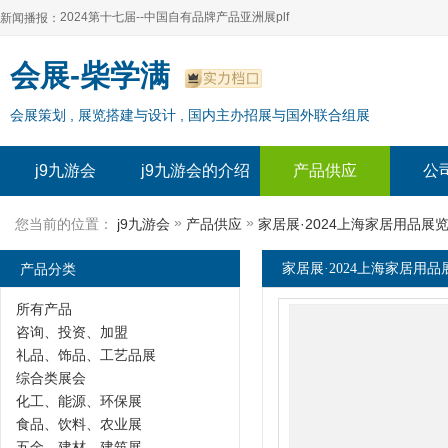
2024第十七届--中国自有品牌产品亚洲展plf
新闻播报：
2024上海自有品牌展--百货展|食品展 零售展|oem展
2024第十七届--中国自有品牌产品亚洲展plf
会展-柴学满
2024全球自有--品牌产品亚洲展（plf）
2024上海自有品牌展--百货展|食品展 零售展|oem展
会展策划 , 展览搭建与设计 , 国内主办招展与国外联合组展
2024年上海--第17届自有品牌展
2024全球自有--品牌产品亚洲展（plf）
2024上海自有品牌展--2024上海oem 贴牌代加工展
2024年上海--第17届自有品牌展
j9九游会
j9九游会的介绍
产品供应
公
2024上海自有品牌展--2024上海oem 贴牌代加工展
»
»
您当前的位置：
j9九游会
产品供应
家居展·2024上海家居用品展
产品分类
家居展·2024上海家居用品
所有产品
咨询、投资、加盟
礼品、饰品、工艺品展
综合类展会
化工、能源、环保展
食品、饮料、农业展
五金、建材、建筑展