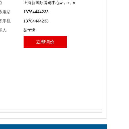
点
上海新国际博览中心w，e，n
系电话
13764444238
系手机
13764444238
系人
柴学满
立即询价