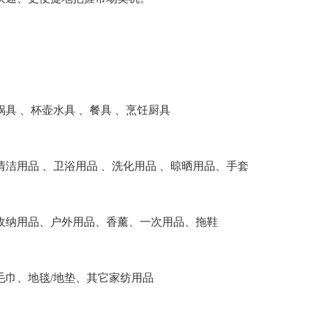
具 、杯壶水具 、餐具 、烹饪厨具
清洁用品 、卫浴用品 、洗化用品 、晾晒用品、手套
收纳用品、户外用品、香薰、一次用品、拖鞋
毛巾、地毯/地垫、其它家纺用品