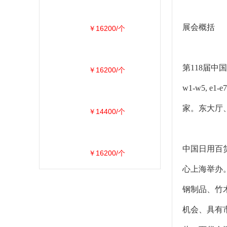
展会概括
￥16200/个
第118届中
￥16200/个
w1-w5, 
家。东大厅
￥14400/个
中国日用百
￥16200/个
心上海举办
钢制品、竹
机会、具有