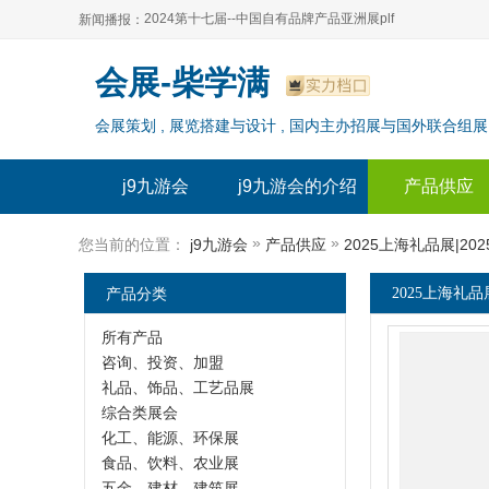
2024第十七届--中国自有品牌产品亚洲展plf
新闻播报：
2024上海自有品牌展--百货展|食品展 零售展|oem展
2024第十七届--中国自有品牌产品亚洲展plf
会展-柴学满
2024全球自有--品牌产品亚洲展（plf）
2024上海自有品牌展--百货展|食品展 零售展|oem展
会展策划 , 展览搭建与设计 , 国内主办招展与国外联合组展
2024年上海--第17届自有品牌展
2024全球自有--品牌产品亚洲展（plf）
2024上海自有品牌展--2024上海oem 贴牌代加工展
2024年上海--第17届自有品牌展
j9九游会
j9九游会的介绍
产品供应
2024上海自有品牌展--2024上海oem 贴牌代加工展
»
»
您当前的位置：
j9九游会
产品供应
2025上海礼品展|2
产品分类
2025上海礼品
所有产品
咨询、投资、加盟
礼品、饰品、工艺品展
综合类展会
化工、能源、环保展
食品、饮料、农业展
五金、建材、建筑展