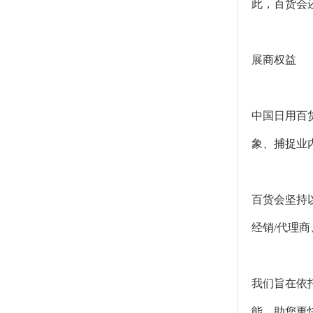
此，百货会
展商权益
中国日用百
象、捕捉业
百货会坚持
经销/代理
我们旨在依
能，助您更