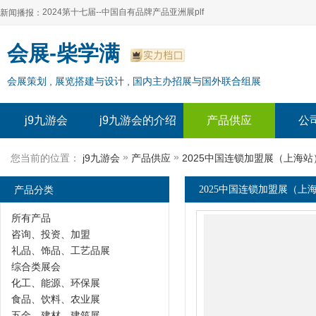
2024第十七届--中国自有品牌产品亚洲展plf
新闻播报：
2024上海自有品牌展--百货展|食品展 零售展|oem展
2024第十七届--中国自有品牌产品亚洲展plf
会展-柴学满
2024全球自有--品牌产品亚洲展（plf）
2024上海自有品牌展--百货展|食品展 零售展|oem展
会展策划 , 展览搭建与设计 , 国内主办招展与国外联合组展
2024年上海--第17届自有品牌展
2024全球自有--品牌产品亚洲展（plf）
2024上海自有品牌展--2024上海oem 贴牌代加工展
2024年上海--第17届自有品牌展
j9九游会
j9九游会的介绍
产品供应
公
2024上海自有品牌展--2024上海oem 贴牌代加工展
»
»
您当前的位置：
j9九游会
产品供应
2025中国连锁加盟展（上海站
产品分类
2025中国连锁加盟展（上海
所有产品
咨询、投资、加盟
礼品、饰品、工艺品展
综合类展会
化工、能源、环保展
食品、饮料、农业展
五金、建材、建筑展