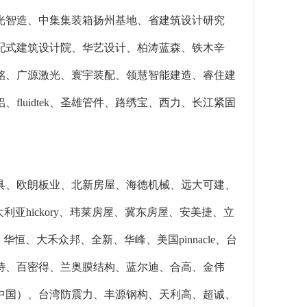
光智造、中集集装箱扬州基地、省建筑设计研究
配式建筑设计院、华艺设计、柏涛蓝森、铁木辛
铭、广源激光、寰宇装配、领慧智能建造、睿住建
luidtek、圣雄管件、路绣宝、西力、长江紧固
具、欧朗板业、北新房屋、海德机械、远大可建、
大利亚hickory、玮莱房屋、冀东房屋、安美捷、立
华恒、大禾众邦、全新、华峰、美国pinnacle、台
特、百密得、兰奥膜结构、蓝尔迪、合高、金伟
中国）、台湾防震力、丰源钢构、天利高、超诚、