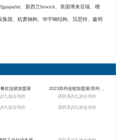
arini、新西兰howick、美国博来百瑞、檀
设集团、杭萧钢构、华宇钢结构、贝思特、鑫明
北京餐饮连锁加盟展
2023郑州连锁加盟展/郑州企阳典克展览有限公司
j9九游会询价
请联系j9九游会询价
j9九游会询价
请联系j9九游会询价