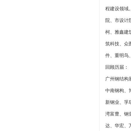
程建设领域
院、市设计
柯、雅鑫建
筑科技、众图
件、重明鸟
回顾历届：
广州钢结构
中南钢构、博
新钢业、孚瑞
湾富豊、钢
达、华宏、