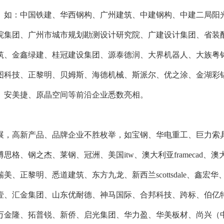
。如：中国铁建、华西钢构、广州建筑、中建钢构、中建二局阳
院集团、广州市城市规划勘测设计研究院、广建设计集团、省装
筑、金鑫绿建、桂冠建设集团、源泰德润、大界机器人、大族粤
科技、正黎明、贝姆斯、海德机械、斯派尔、优之涂、金湖彩铝、f
、安美捷、原晶空间等前沿企业悉数亮相。
展，高新产品、品牌企业不胜枚举，如宝钢、华电重工、巨力索
思格、钢之杰、莱钢、冠洲、美国itw、澳大利亚framecad、澳
美、正黎明、悉道建筑、东方九龙、新西兰scottsdale、鑫宏华、
壹、汇金集团、山东优耐德、神马国际、合邦科技、跨标、伯亿
万金隆、拓普锐、新侨、启光集团、华力盈、华美板材、尚兴（