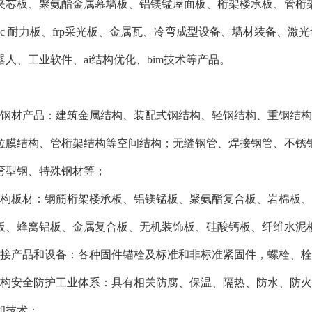
夹芯板、聚氨酯金属幕墙板、铝镁锰屋面板、桁架楼承板、管桁
pc 耐力板、frp采光板、金属瓦、冷弯成型设备、墙材装备、
人、工业软件、ai结构优化、bim技术等产品。
及钢材产品：建筑金属结构、装配式钢结构、轻钢结构、重钢结
拉膜结构、管桁架结构等空间结构；无缝钢管、焊接钢管、不锈钢
弯型钢、特殊钢材等；
结构板材：钢筋桁架楼承板、铝镁锰板、聚氨酯复合板、岩棉板
板、蜂窝铝板、金属复合板、无机装饰板、硅酸钙板、纤维水泥板、a
连接产品和设备：各种固件锚栓及标准和非标准紧固件，螺栓、
结构安全防护工业体系：具有相关防腐、保温、隔热、防水、防
和技术；