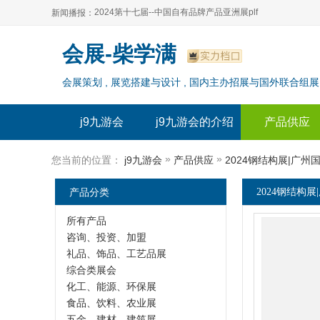
2024第十七届--中国自有品牌产品亚洲展plf
新闻播报：
2024上海自有品牌展--百货展|食品展 零售展|oem展
2024第十七届--中国自有品牌产品亚洲展plf
会展-柴学满
2024全球自有--品牌产品亚洲展（plf）
2024上海自有品牌展--百货展|食品展 零售展|oem展
会展策划 , 展览搭建与设计 , 国内主办招展与国外联合组展
2024年上海--第17届自有品牌展
2024全球自有--品牌产品亚洲展（plf）
2024上海自有品牌展--2024上海oem 贴牌代加工展
2024年上海--第17届自有品牌展
j9九游会
j9九游会的介绍
产品供应
2024上海自有品牌展--2024上海oem 贴牌代加工展
»
»
您当前的位置：
j9九游会
产品供应
2024钢结构展|广州
产品分类
2024钢结构展
所有产品
咨询、投资、加盟
礼品、饰品、工艺品展
综合类展会
化工、能源、环保展
食品、饮料、农业展
五金、建材、建筑展