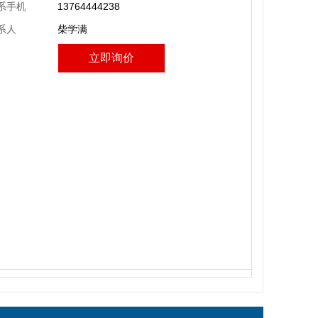
系手机
13764444238
系人
柴学满
立即询价