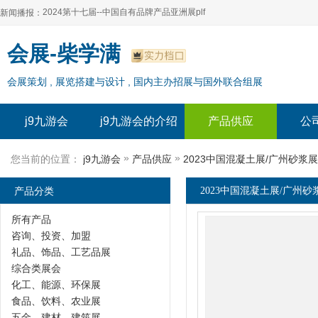
2024第十七届--中国自有品牌产品亚洲展plf
新闻播报：
2024上海自有品牌展--百货展|食品展 零售展|oem展
2024第十七届--中国自有品牌产品亚洲展plf
会展-柴学满
2024全球自有--品牌产品亚洲展（plf）
2024上海自有品牌展--百货展|食品展 零售展|oem展
会展策划 , 展览搭建与设计 , 国内主办招展与国外联合组展
2024年上海--第17届自有品牌展
2024全球自有--品牌产品亚洲展（plf）
2024上海自有品牌展--2024上海oem 贴牌代加工展
2024年上海--第17届自有品牌展
j9九游会
j9九游会的介绍
产品供应
公
2024上海自有品牌展--2024上海oem 贴牌代加工展
»
»
您当前的位置：
j9九游会
产品供应
2023中国混凝土展/广州砂浆展
产品分类
2023中国混凝土展/广州砂浆
所有产品
咨询、投资、加盟
礼品、饰品、工艺品展
综合类展会
化工、能源、环保展
食品、饮料、农业展
五金、建材、建筑展