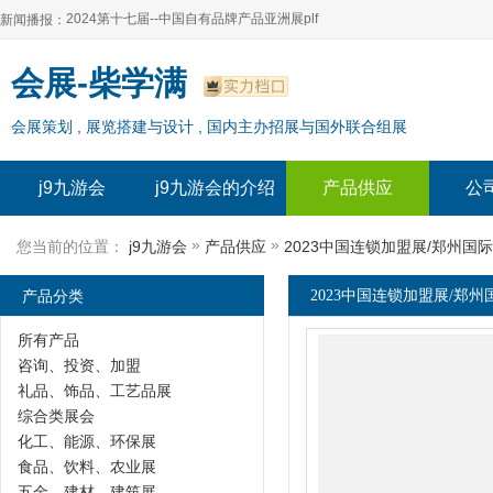
2024第十七届--中国自有品牌产品亚洲展plf
新闻播报：
2024上海自有品牌展--百货展|食品展 零售展|oem展
2024第十七届--中国自有品牌产品亚洲展plf
会展-柴学满
2024全球自有--品牌产品亚洲展（plf）
2024上海自有品牌展--百货展|食品展 零售展|oem展
会展策划 , 展览搭建与设计 , 国内主办招展与国外联合组展
2024年上海--第17届自有品牌展
2024全球自有--品牌产品亚洲展（plf）
2024上海自有品牌展--2024上海oem 贴牌代加工展
2024年上海--第17届自有品牌展
j9九游会
j9九游会的介绍
产品供应
公
2024上海自有品牌展--2024上海oem 贴牌代加工展
»
»
您当前的位置：
j9九游会
产品供应
2023中国连锁加盟展/郑州国
产品分类
2023中国连锁加盟展/郑州
所有产品
咨询、投资、加盟
礼品、饰品、工艺品展
综合类展会
化工、能源、环保展
食品、饮料、农业展
五金、建材、建筑展