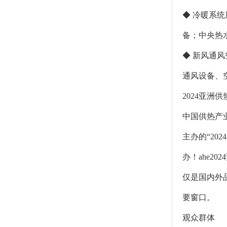
◆ 冷暖系
备；中央热
◆ 新风通
通风设备、
2024亚洲供
中国供热产
主办的“20
办！ahe2
仅是国内外
要窗口。
观众群体