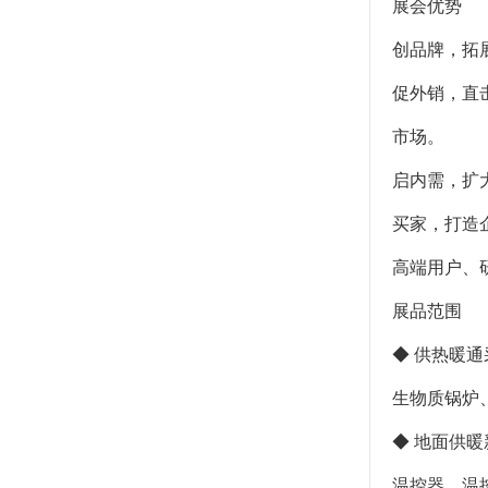
展会优势
创品牌，拓展
促外销，直
市场。
启内需，扩
买家，打造
高端用户、
展品范围
◆ 供热暖
生物质锅炉
◆ 地面供
温控器、温