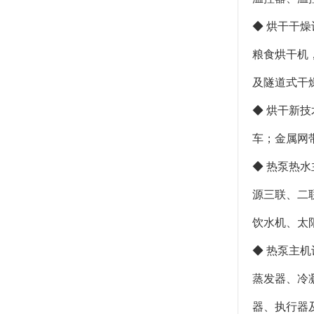
◆ 烘干干
粮食烘干机
及隧道式干
◆ 烘干新
车；金属网
◆ 热泵热
源三联、二
饮水机、太
◆ 热泵主
蒸发器、冷
器、执行器