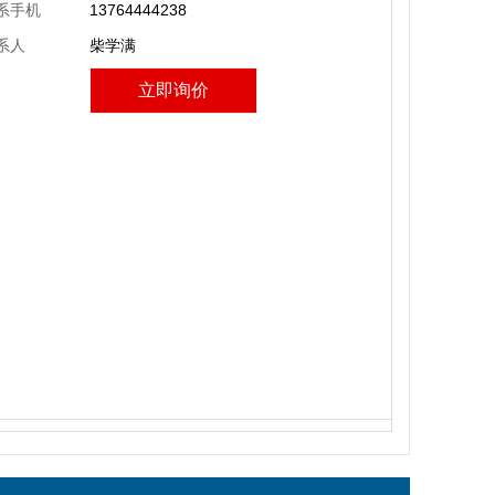
系手机
13764444238
系人
柴学满
立即询价