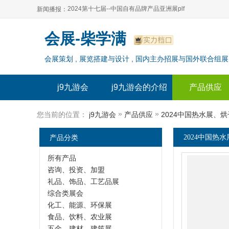
2024第十七届--中国自有品牌产品亚洲展plf
新闻播报：
2024上海自有品牌展--百货展|食品展 零售展|oem展
2024第十七届--中国自有品牌产品亚洲展plf
会展-柴学满
2024全球自有--品牌产品亚洲展（plf）
2024上海自有品牌展--百货展|食品展 零售展|oem展
会展策划 , 展览搭建与设计 , 国内主办招展与国外联合组展
2024年上海--第17届自有品牌展
2024全球自有--品牌产品亚洲展（plf）
2024上海自有品牌展--2024上海oem 贴牌代加工展
2024年上海--第17届自有品牌展
j9九游会
j9九游会的介绍
产品供应
2024上海自有品牌展--2024上海oem 贴牌代加工展
»
»
您当前的位置：
j9九游会
产品供应
2024中国热水展、
产品分类
2024中国热
所有产品
咨询、投资、加盟
礼品、饰品、工艺品展
综合类展会
化工、能源、环保展
食品、饮料、农业展
五金、建材、建筑展