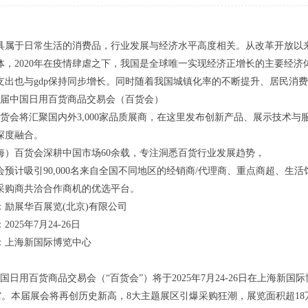
具属于日常生活的消费品，行业发展与经济水平高度相关。从改革开放以
体，2020年在疫情肆虐之下，我国是全球唯一实现经济正增长的主要经济体
支出也与gdp保持同步增长。同时随着我国城镇化率的不断提升、居民消
118届中国日用百货商品交易会（百货会）
届百货会将汇聚国内外3,000家品质展商，在这里发布创新产品、展示技术
深度融合。
海）百货会深耕中国市场60余载，专注洞悉百货行业发展趋势，
会预计吸引90,000名来自全国不同地区的经销商/代理商、重点商超、
采购商共洽合作商机的优选平台。
：励展华百展览(北京)有限公司
025年7月24-26日
：上海新国际博览中心
中国日用百货商品交易会（“百货会”）将于2025年7月24-26日在上海新国际博览
 展馆。本届展会将再创历史新高，8大主题展区引爆采购狂潮，展览面积超1