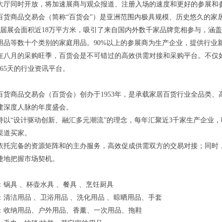
大厅同时开放，将加速展商与观众报道、注册入场的速度和更好的参展和
百货商品交易会（简称“百货会”）是亚洲范围内极具规模、历史悠久的家
年115届展会面积近18万平方米，吸引了来自国内外数千家品牌竞相参与，
用品等数十个类别的家庭用品。90%以上的参展商为生产企业，提供行业
在八月的采购旺季，百货会是不可错过的高效供需对接和采购平台。不仅
365天的行业资讯平台。
百货商品交易会（百货会）创办于1953年，是承载家居百货行业全品类
建深度人脉的年度盛会。
持以“设计驱动创新、融汇多元潮流”的理念，每年汇聚近3千家生产企业，
渠道买家。
依托完备的资源矩阵和的主办服务，高效促成供需双方的交易对接；同时
捷地把握市场契机。
：锅具 、杯壶水具 、餐具 、烹饪厨具
：清洁用品 、卫浴用品 、洗化用品 、晾晒用品、手套
：收纳用品、户外用品、香薰、一次用品、拖鞋