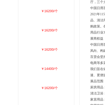
厅，三个
中国日用
￥16200/个
2021
品、清洁
购政策。
￥16200/个
用品行业
展商权益
中国日用
￥16200/个
风向、构
百货会坚
电商等多
￥14400/个
我们旨在
速、更便
展品范围
厨房用品
￥16200/个
清洁卫浴
家居用品