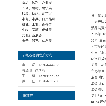
食品、饮料、农业展
五金、建材、建筑展
服装、纺织、皮革展
日用餐厨
家电、家具、日用品展
二大经济
机械、工业、设备展
活品消费
生物、医药、保健展
2025第
其他行业展会
第118
电子、通讯、信息展
元市场的
中国（上
j9九游会的联系方式
此次百货
电 话：13764444238
拓展、与
总经理：柴学满
主办单位
手 机：13764444238
展会时间：2
微 信：13764444238
展会地址
展会概括
推荐产品
第118届
n1-n3