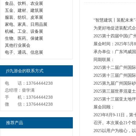
食品、饮料、农业展
五金、建材、建筑展
服装、纺织、皮革展
“智慧建筑丨装配未来
家电、家具、日用品展
为更好地促进装配式企
机械、工业、设备展
2025第十四届中国(
生物、医药、保健展
展会时间：2025年
其他行业展会
承办单位：广东鸿威国
电子、通讯、信息展
同期联展：
2025第十二届广州
j9九游会的联系方式
2025第十三届广州
电 话：13764444238
2025第九届广州国际
总经理：柴学满
2025第三届世界混凝
手 机：13764444238
2025第十三届亚太地
微 信：13764444238
展会回顾：
2023年8月9-11日，
推荐产品
召开。本次展会21个馆
2025以用户为核心