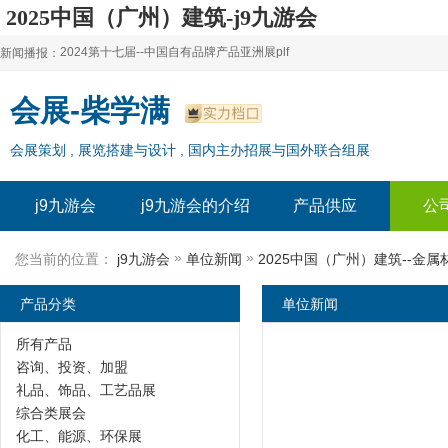
2025中国（广州）建筑-j9九游会
2024第十七届--中国自有品牌产品亚洲展plf
新闻播报：
2024上海自有品牌展--百货展|食品展 零售展|oem展
2024第十七届--中国自有品牌产品亚洲展plf
会展-柴学满
2024全球自有--品牌产品亚洲展（plf）
2024上海自有品牌展--百货展|食品展 零售展|oem展
会展策划 , 展览搭建与设计 , 国内主办招展与国外联合组展
2024年上海--第17届自有品牌展
2024全球自有--品牌产品亚洲展（plf）
2024上海自有品牌展--2024上海oem 贴牌代加工展
2024年上海--第17届自有品牌展
j9九游会
j9九游会的介绍
产品供应
公
2024上海自有品牌展--2024上海oem 贴牌代加工展
»
»
您当前的位置：
j9九游会
单位新闻
2025中国（广州）建筑--金
产品分类
单位新闻
所有产品
咨询、投资、加盟
礼品、饰品、工艺品展
综合类展会
化工、能源、环保展