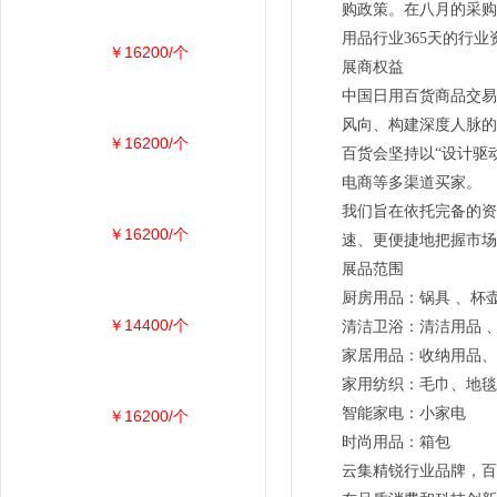
购政策。在八月的采购
用品行业365天的行业
￥16200/个
展商权益
中国日用百货商品交易
风向、构建深度人脉的
￥16200/个
百货会坚持以“设计驱
电商等多渠道买家。
我们旨在依托完备的资
￥16200/个
速、更便捷地把握市场
展品范围
厨房用品：锅具 、杯壶
￥14400/个
清洁卫浴：清洁用品 
家居用品：收纳用品、
家用纺织：毛巾、地毯
智能家电：小家电
￥16200/个
时尚用品：箱包
云集精锐行业品牌，百