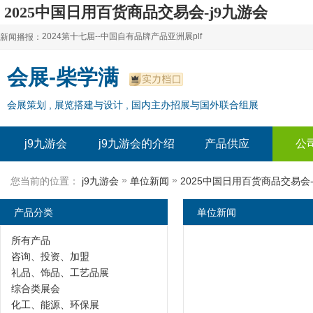
2025中国日用百货商品交易会-j9九游会
2024第十七届--中国自有品牌产品亚洲展plf
新闻播报：
2024上海自有品牌展--百货展|食品展 零售展|oem展
2024第十七届--中国自有品牌产品亚洲展plf
会展-柴学满
2024全球自有--品牌产品亚洲展（plf）
2024上海自有品牌展--百货展|食品展 零售展|oem展
会展策划 , 展览搭建与设计 , 国内主办招展与国外联合组展
2024年上海--第17届自有品牌展
2024全球自有--品牌产品亚洲展（plf）
2024上海自有品牌展--2024上海oem 贴牌代加工展
2024年上海--第17届自有品牌展
j9九游会
j9九游会的介绍
产品供应
公
2024上海自有品牌展--2024上海oem 贴牌代加工展
»
»
您当前的位置：
j9九游会
单位新闻
2025中国日用百货商品交易会--
产品分类
单位新闻
所有产品
咨询、投资、加盟
礼品、饰品、工艺品展
综合类展会
化工、能源、环保展