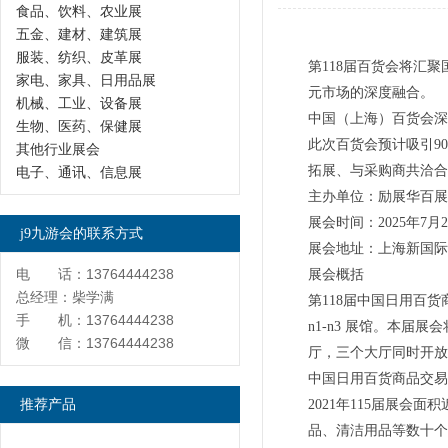
食品、饮料、农业展
五金、建材、建筑展
服装、纺织、皮革展
第118届百货会将汇
家电、家具、日用品展
元市场的深度融合。
机械、工业、设备展
中国（上海）百货会深
生物、医药、保健展
此次百货会预计吸引9
其他行业展会
拓展、与采购商共洽合
电子、通讯、信息展
主办单位：励展华百展
展会时间：2025年7月24
j9九游会的联系方式
展会地址：上海新国际
电 话：13764444238
展会概括
总经理：柴学满
第118届中国日用百货商
手 机：13764444238
n1-n3 展馆。本届
微 信：13764444238
厅，三个大厅同时开放
中国日用百货商品交易
推荐产品
2021年115届展
品、清洁用品等数十个