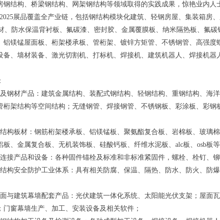
房钢结构、桥梁钢结构、网架钢结构等领域取得的实践成果，惊艳业内人
 build 2025展品覆盖全产业链，包括钢结构模块化建筑、轻钢房屋、集
c板材、防水保温背衬板、氟碳漆、密封胶、金属覆膜板、纳米隔热板、氟
、铝镁锰屋面板、桁架楼承板、管桁架、镀锌方矩管、不锈钢管、高强度螺栓
设备、墙材装备、激光切割机、打标机、焊接机、建筑机器人、焊接机器人、
：
构及钢材产品：建筑金属结构、装配式钢结构、轻钢结构、重钢结构、海
管桁架结构等空间结构；无缝钢管、焊接钢管、不锈钢板、彩涂板、彩钢板
钢结构板材：钢筋桁架楼承板、铝镁锰板、聚氨酯复合板、岩棉板、玻璃
铝板、金属复合板、无机装饰板、硅酸钙板、纤维水泥板、alc板、osb板
构连接产品和设备：各种固件锚栓及标准和非标准紧固件，螺栓、栓钉、
钢结构安全防护工业体系：具有相关防腐、保温、隔热、防水、防火、防
屋面与建筑幕墙配套产品：光伏建筑一体化系统、太阳能光伏支架；屋面
；门窗幕墙生产、加工、安装设备及相关软件；