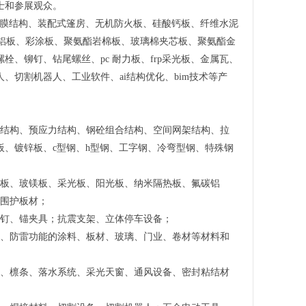
士和参展观众。
装箱房、膜结构、装配式篷房、无机防火板、硅酸钙板、纤维水泥
碳铝板、彩涂板、聚氨酯岩棉板、玻璃棉夹芯板、聚氨酯金
、铆钉、钻尾螺丝、pc 耐力板、frp采光板、金属瓦、
切割机器人、工业软件、ai结构优化、bim技术等产
洋结构、预应力结构、钢砼组合结构、空间网架结构、拉
、镀锌板、c型钢、h型钢、工字钢、冷弯型钢、特殊钢
棉板、玻镁板、采光板、阳光板、纳米隔热板、氟碳铝
等围护板材；
铆钉、锚夹具；抗震支架、立体停车设备；
爆、防雷功能的涂料、板材、玻璃、门业、卷材等材料和
瓦、檩条、落水系统、采光天窗、通风设备、密封粘结材