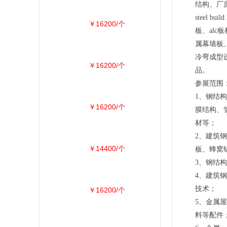
结构、厂
steel
￥16200/个
板、al
属幕墙板
冷弯成型
￥16200/个
品。
参展范围
1、钢结
￥16200/个
膜结构、
材等；
2、建筑
￥14400/个
板、蜂窝
3、钢结
4、建筑
技术；
￥16200/个
5、金属
料等配件