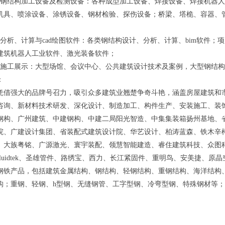
、钢结构加工设备及检测设备：各种成型加工设备、焊接设备、焊接机器
机具、喷涂设备、涂锈设备、钢材检验、探伤设备；桥梁、塔桅、容器、
、分析、计算与cad绘图软件：各类钢结构设计、分析、计算、bim软件；
建筑机器人工业软件、激光装备软件；
及施工展示：大型场馆、会议中心、公共建筑设计技术及案例，大型钢结
：
凭借强大的品牌号召力，吸引众多建筑业翘楚争奇斗艳，涵盖房屋建筑和
咨询、新材料技术研发、深化设计、制造加工、构件生产、安装施工、装
钢构、广州建筑、中建钢构、中建二局阳光智造、中集集装箱扬州基地、
院、广建设计集团、省装配式建筑设计院、华艺设计、柏涛蓝森、铁木辛
、大族粤铭、广源激光、寰宇装配、领慧智能建造、睿住建筑科技、众图
fluidtek、圣雄管件、路绣宝、西力、长江紧固件、重明鸟、安美捷、原
钢铁产品，包括建筑金属结构、钢结构、轻钢结构、重钢结构、海洋结构
构；重钢、轻钢、h型钢、无缝钢管、工字型钢、冷弯型钢、特殊钢材等；