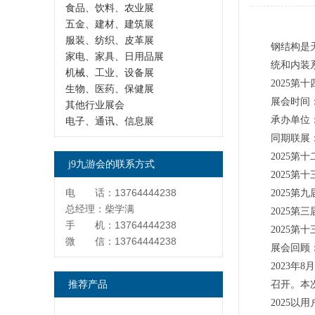
食品、饮料、农业展
五金、建材、建筑展
服装、纺织、皮革展
钢结构是
家电、家具、日用品展
统和内装
机械、工业、设备展
2025
生物、医药、保健展
展会时间
其他行业展会
承办单位
电子、通讯、信息展
同期联展
2025
j9九游会的联系方式
2025
电 话：13764444238
2025第
总经理：柴学满
2025第
手 机：13764444238
2025第
微 信：13764444238
展会回顾
2023年8
推荐产品
召开。本次
2025