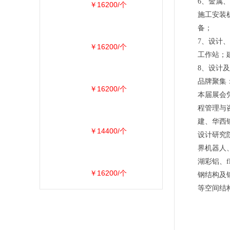
6、金属
￥16200/个
施工安装
备；
7、设计
￥16200/个
工作站；
8、设计
品牌聚集
￥16200/个
本届展会
程管理与
建、华西
￥14400/个
设计研究
界机器人
湖彩铝、
￥16200/个
钢结构及
等空间结