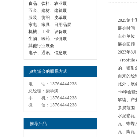
食品、饮料、农业展
五金、建材、建筑展
服装、纺织、皮革展
2025
家电、家具、日用品展
展会时间
机械、工业、设备展
主办单位
生物、医药、保健展
展会回顾
其他行业展会
2023
电子、通讯、信息展
（roof
的、辐射
j9九游会的联系方式
而来的经
电 话：13764444238
此外，展
总经理：柴学满
cio峰
手 机：13764444238
解读、产
微 信：13764444238
参展范围
水泥彩瓦
推荐产品
瓦、蝴蝶
瓦、陶瓦