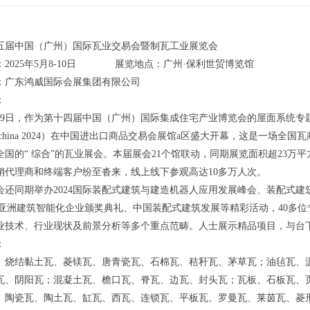
第十五届中国（广州）国际瓦业交易会暨制瓦工业展览会
：2025年5月8-10日 展览地点：广州·保利世贸博览馆
：广东鸿威国际会展集团有限公司
：
年8月9日，作为第十四届中国（广州）国际集成住宅产业博览会的屋面系统
tile china 2024）在中国进出口商品交易会展馆a区盛大开幕，这是一
全国的“ 综合”的瓦业展会。本届展会21个馆联动，同期展览面积超23万平
销代理商和终端客户纷至沓来，线上线下参观高达10多万人次。
会还同期举办2024国际装配式建筑与建造机器人应用发展峰会、装配式建筑
会暨亚洲建筑智能化企业颁奖典礼、中国装配式建筑发展等精彩活动，40多
业技术、行业现状及前景分析等多个重点范畴。人士展示精品项目，与台
：
、烧结黏土瓦、菱镁瓦、唐青瓷瓦、石棉瓦、秸秆瓦、茅草瓦；油毡瓦、
瓦、阴阳瓦；混凝土瓦、檐口瓦、脊瓦、边瓦、封头瓦；瓦板、石板瓦、
、陶瓷瓦、陶土瓦、缸瓦、西瓦、连锁瓦、平板瓦、罗曼瓦、莱茵瓦、菱