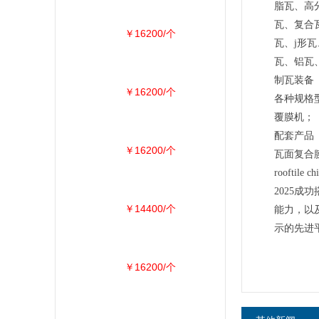
脂瓦、高
瓦、复合
￥16200/个
瓦、j形
瓦、铝瓦
制瓦装备
￥16200/个
各种规格
覆膜机；
配套产品
￥16200/个
瓦面复合
rooftile c
2025
￥14400/个
能力，以
示的先进
￥16200/个