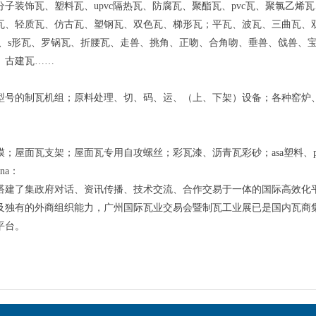
分子装饰瓦、塑料瓦、upvc隔热瓦、防腐瓦、聚酯瓦、pvc瓦、聚氯乙烯
瓦、轻质瓦、仿古瓦、塑钢瓦、双色瓦、梯形瓦；平瓦、波瓦、三曲瓦、
瓦、s形瓦、罗锅瓦、折腰瓦、走兽、挑角、正吻、合角吻、垂兽、戗兽、
、古建瓦……
型号的制瓦机组；原料处理、切、码、运、（上、下架）设备；各种窑炉
膜；屋面瓦支架；屋面瓦专用自攻螺丝；彩瓦漆、沥青瓦彩砂；asa塑料、pc
hina：
成功搭建了集政府对话、资讯传播、技术交流、合作交易于一体的国际高效
及独有的外商组织能力，广州国际瓦业交易会暨制瓦工业展已是国内瓦商
平台。