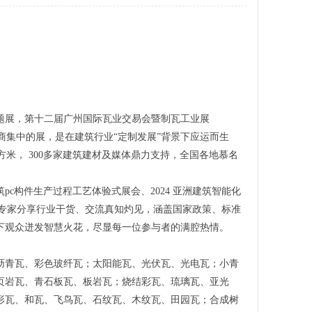
专题展，第十二届广州国际瓦业交易会暨制瓦工业展
场全国瓦商集中的展，是在建筑行业“定制发展”背景下应运而生
方米， 300多家建筑建材及媒体鼎力支持，全国各地慕名
pc构件生产过程工艺体验式展会、2024 亚洲建筑智能化
位专家分享行业干货、交流真知灼见，涵盖国家政策、标准
下观众迸发智慧火花，尽显每一位参与者的满腔热情。
沥青瓦、彩色玻纤瓦；太阳能瓦、光伏瓦、光电瓦；小青
页岩瓦、青石板瓦、板岩瓦；烧结彩瓦、琉璃瓦、亚光
形瓦、和瓦、飞鸟瓦、石纹瓦、木纹瓦、田园瓦；合成树