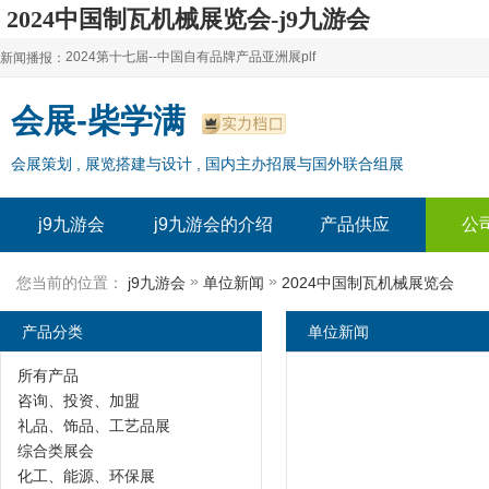
2024中国制瓦机械展览会-j9九游会
2024第十七届--中国自有品牌产品亚洲展plf
新闻播报：
2024上海自有品牌展--百货展|食品展 零售展|oem展
2024第十七届--中国自有品牌产品亚洲展plf
会展-柴学满
2024全球自有--品牌产品亚洲展（plf）
2024上海自有品牌展--百货展|食品展 零售展|oem展
会展策划 , 展览搭建与设计 , 国内主办招展与国外联合组展
2024年上海--第17届自有品牌展
2024全球自有--品牌产品亚洲展（plf）
2024上海自有品牌展--2024上海oem 贴牌代加工展
2024年上海--第17届自有品牌展
j9九游会
j9九游会的介绍
产品供应
公
2024上海自有品牌展--2024上海oem 贴牌代加工展
»
»
您当前的位置：
j9九游会
单位新闻
2024中国制瓦机械展览会
产品分类
单位新闻
所有产品
咨询、投资、加盟
礼品、饰品、工艺品展
综合类展会
化工、能源、环保展