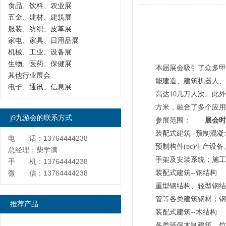
食品、饮料、农业展
五金、建材、建筑展
服装、纺织、皮革展
家电、家具、日用品展
机械、工业、设备展
生物、医药、保健展
本届展会吸引了众多甲
其他行业展会
能建造、建筑机器人、
电子、通讯、信息展
高达10几万人次。此外
方米，融合了多个应用
j9九游会的联系方式
参展范围：
展会时间
装配式建筑--预制混凝
电 话：13764444238
预制构件(pc)生产
总经理：柴学满
手架及安装系统；施工
手 机：13764444238
微 信：13764444238
装配式建筑--钢结构
重型钢结构、轻型钢结
管等各类建筑钢材；钢
推荐产品
装配式建筑--木结构
各类环保木制建筑、竹