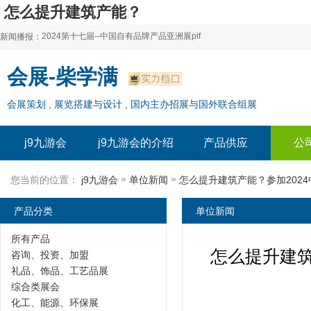
怎么提升建筑产能？
参加2024中国mic模块化集成建筑展需要具备
2024第十七届--中国自有品牌产品亚洲展plf
新闻播报：
j9九游会
2024上海自有品牌展--百货展|食品展 零售展|oem展
2024第十七届--中国自有品牌产品亚洲展plf
会展-柴学满
2024全球自有--品牌产品亚洲展（plf）
2024上海自有品牌展--百货展|食品展 零售展|oem展
会展策划 , 展览搭建与设计 , 国内主办招展与国外联合组展
2024年上海--第17届自有品牌展
2024全球自有--品牌产品亚洲展（plf）
2024上海自有品牌展--2024上海oem 贴牌代加工展
2024年上海--第17届自有品牌展
j9九游会
j9九游会的介绍
产品供应
公
2024上海自有品牌展--2024上海oem 贴牌代加工展
»
»
您当前的位置：
j9九游会
单位新闻
产品分类
单位新闻
所有产品
怎么提升建筑
咨询、投资、加盟
礼品、饰品、工艺品展
综合类展会
化工、能源、环保展