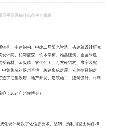
房屋展需要具备什么条件？视频
西钢构、中建钢构、中建二局阳光智造、省建筑设计研究
筑设计院、柏涛蓝森、铁木辛柯、雅鑫建筑、金鑫绿建、
杰爱新材、金贝麟、睿住住工、万友砼结构、寰宇装配、
、中集集装箱扬州基地、筑建集成房屋、安美捷轻钢房
打造了汇集政府、地产开发、建筑施工、建筑设计、材料
称：2024广州住博会）
集成化设计与数字化信息技术、型钢、预制混凝土构件和