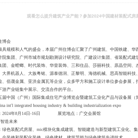
观看怎么提升建筑产业产能？参加2024中国建材装配式
州住博会
极具规模和人气的盛会，本届广州住博会汇聚了广州建筑、中国铁建、华
计院集团、广州市城市规划勘测设计研究院、广建设计集团、省装配式建
集团、金螳螂、时代装饰、华壹装饰、三和住品、莎丽科技、原晶空间、
、大界机器人、大族粤铭、源泰德润、正黎明、海德机械、思高智能科技
拉、佰晟金属、亚洪金属瓦等企业，众多甲方和施工设计单位参会参展，
下游产业链集中展示、交流合作的平台。
第十五届中国（广州）国际集成住宅产业博览会暨建筑工业化产品与设备展（简
ina int'l integrated housing industry & building industrialization expo
：2024年8月14日-16日 展览地点：广交会展馆
 智造未来
：绿色装配式房屋、mic模块化集成建筑、智能建造与新型建筑工业化、
、全装修和装配化装修、绿色建材、建筑节能与绿色建筑先进技术……