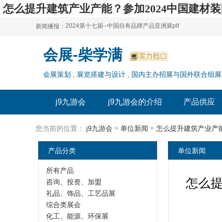
怎么提升建筑产业产能？参加2024中国建材装
2024第十七届--中国自有品牌产品亚洲展plf
新闻播报：
2024上海自有品牌展--百货展|食品展 零售展|oem展
2024第十七届--中国自有品牌产品亚洲展plf
会展-柴学满
2024全球自有--品牌产品亚洲展（plf）
2024上海自有品牌展--百货展|食品展 零售展|oem展
会展策划 , 展览搭建与设计 , 国内主办招展与国外联合组展
2024年上海--第17届自有品牌展
2024全球自有--品牌产品亚洲展（plf）
2024上海自有品牌展--2024上海oem 贴牌代加工展
2024年上海--第17届自有品牌展
j9九游会
j9九游会的介绍
产品供应
2024上海自有品牌展--2024上海oem 贴牌代加工展
»
»
您当前的位置：
j9九游会
单位新闻
产品分类
单位新闻
所有产品
怎么提
咨询、投资、加盟
礼品、饰品、工艺品展
综合类展会
化工、能源、环保展