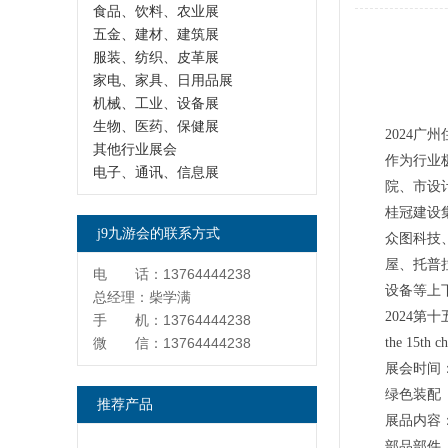
食品、饮料、农业展
五金、建材、建筑展
服装、纺织、皮革展
家电、家具、日用品展
机械、工业、设备展
生物、医药、保健展
2024广
其他行业展会
作为行业
电子、通讯、信息展
院、市设
桂冠建设
j9九游会的联系方式
众图科技
屋、托普
电 话：13764444238
设备等上
总经理：柴学满
2024
手 机：13764444238
微 信：13764444238
the 15th ch
展会时间
绿色装配
推荐产品
展品内容
部品部件