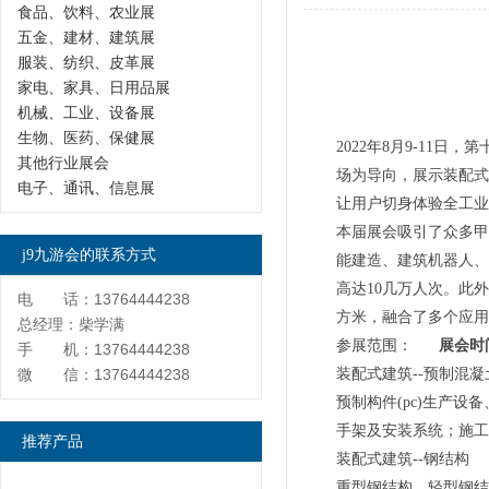
食品、饮料、农业展
五金、建材、建筑展
服装、纺织、皮革展
家电、家具、日用品展
机械、工业、设备展
生物、医药、保健展
2022年8月9-11
其他行业展会
场为导向，展示装配式
电子、通讯、信息展
让用户切身体验全工业
本届展会吸引了众多甲
j9九游会的联系方式
能建造、建筑机器人、
高达10几万人次。此外
电 话：13764444238
方米，融合了多个应用
总经理：柴学满
参展范围：
展会时间
手 机：13764444238
微 信：13764444238
装配式建筑--预制混凝
预制构件(pc)生产
手架及安装系统；施工
推荐产品
装配式建筑--钢结构
重型钢结构、轻型钢结