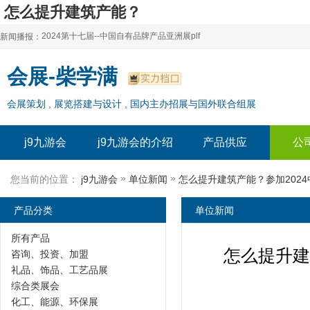
怎么提升建筑产能？
参加2024中国集成装配式建材展需要具备什么
2024第十七届--中国自有品牌产品亚洲展plf
新闻播报：
j9九游会
2024上海自有品牌展--百货展|食品展 零售展|oem展
2024第十七届--中国自有品牌产品亚洲展plf
会展-柴学满
2024全球自有--品牌产品亚洲展（plf）
2024上海自有品牌展--百货展|食品展 零售展|oem展
会展策划 , 展览搭建与设计 , 国内主办招展与国外联合组展
2024年上海--第17届自有品牌展
2024全球自有--品牌产品亚洲展（plf）
2024上海自有品牌展--2024上海oem 贴牌代加工展
2024年上海--第17届自有品牌展
j9九游会
j9九游会的介绍
产品供应
公
2024上海自有品牌展--2024上海oem 贴牌代加工展
»
»
您当前的位置：
j9九游会
单位新闻
产品分类
单位新闻
所有产品
怎么提升建
咨询、投资、加盟
礼品、饰品、工艺品展
综合类展会
化工、能源、环保展