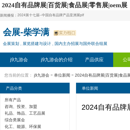
2024自有品牌展|百货展|食品展|零售展|oem展
【全球自有品牌展-j9九游会
2024第十七届--中国自有品牌产品亚洲展plf
新闻播报：
2024上海自有品牌展--百货展|食品展 零售展|oem展
2024第十七届--中国自有品牌产品亚洲展plf
会展-柴学满
2024全球自有--品牌产品亚洲展（plf）
2024上海自有品牌展--百货展|食品展 零售展|oem展
会展策划 , 展览搭建与设计 , 国内主办招展与国外联合组展
2024年上海--第17届自有品牌展
2024全球自有--品牌产品亚洲展（plf）
2024上海自有品牌展--2024上海oem 贴牌代加工展
2024年上海--第17届自有品牌展
j9九游会
j9九游会的介绍
产品供应
公
2024上海自有品牌展--2024上海oem 贴牌代加工展
»
»
您当前的位置：
j9九游会
单位新闻
产品分类
单位新闻
所有产品
2024自有品
咨询、投资、加盟
礼品、饰品、工艺品展
综合类展会
化工、能源、环保展