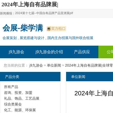
2024年上海自有品牌展|
全球零售自有品牌亚洲展
2024第十七届--中国自有品牌产品亚洲展plf
新闻播报：
【上海新国际博览中心！欢迎您】-j9九游会
2024上海自有品牌展--百货展|食品展 零售展|oem展
2024第十七届--中国自有品牌产品亚洲展plf
会展-柴学满
2024全球自有--品牌产品亚洲展（plf）
2024上海自有品牌展--百货展|食品展 零售展|oem展
会展策划 , 展览搭建与设计 , 国内主办招展与国外联合组展
2024年上海--第17届自有品牌展
2024全球自有--品牌产品亚洲展（plf）
2024上海自有品牌展--2024上海oem 贴牌代加工展
2024年上海--第17届自有品牌展
j9九游会
j9九游会的介绍
产品供应
公
2024上海自有品牌展--2024上海oem 贴牌代加工展
»
»
您当前的位置：
j9九游会
单位新闻
产品分类
单位新闻
所有产品
2024年上
咨询、投资、加盟
礼品、饰品、工艺品展
综合类展会
化工、能源、环保展