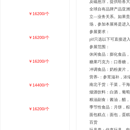
及磁悬浮，提供给各大
全球自有品牌产品亚洲
￥16200/个
立—业务关系。如果贵
场，参加本展将是进入
参展要求：
￥16200/个
plf只选以下可直接
参展范围：
休闲食品：膨化食品，
￥16200/个
糖果巧克力：口香糖，
冲调食品：奶粉麦片，
营养-：参茸滋补，浓
南北干货：干菜，干海
￥14400/个
烟酒饮料：白酒，葡萄
粮油副食：酱油，醋，
季节性食品：月饼，粽
￥16200/个
面包糕点：面包，蛋糕
百货
玩具类：仿真玩具，电