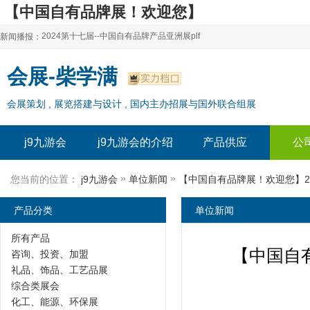
【中国自有品牌展！欢迎您】
2024第十七届上海自有品牌产品亚洲展plf-
2024第十七届--中国自有品牌产品亚洲展plf
新闻播报：
j9九游会
2024上海自有品牌展--百货展|食品展 零售展|oem展
2024第十七届--中国自有品牌产品亚洲展plf
会展-柴学满
2024全球自有--品牌产品亚洲展（plf）
2024上海自有品牌展--百货展|食品展 零售展|oem展
会展策划 , 展览搭建与设计 , 国内主办招展与国外联合组展
2024年上海--第17届自有品牌展
2024全球自有--品牌产品亚洲展（plf）
2024上海自有品牌展--2024上海oem 贴牌代加工展
2024年上海--第17届自有品牌展
j9九游会
j9九游会的介绍
产品供应
公
2024上海自有品牌展--2024上海oem 贴牌代加工展
»
»
您当前的位置：
j9九游会
单位新闻
产品分类
单位新闻
所有产品
【中国自有
咨询、投资、加盟
礼品、饰品、工艺品展
综合类展会
化工、能源、环保展