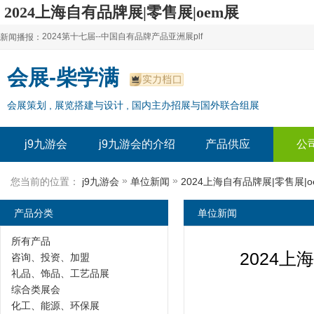
2024上海自有品牌展|零售展|oem展
【上海新国际博览中心！欢迎您】-j9九游会
2024第十七届--中国自有品牌产品亚洲展plf
新闻播报：
2024上海自有品牌展--百货展|食品展 零售展|oem展
2024第十七届--中国自有品牌产品亚洲展plf
会展-柴学满
2024全球自有--品牌产品亚洲展（plf）
2024上海自有品牌展--百货展|食品展 零售展|oem展
会展策划 , 展览搭建与设计 , 国内主办招展与国外联合组展
2024年上海--第17届自有品牌展
2024全球自有--品牌产品亚洲展（plf）
2024上海自有品牌展--2024上海oem 贴牌代加工展
2024年上海--第17届自有品牌展
j9九游会
j9九游会的介绍
产品供应
公
2024上海自有品牌展--2024上海oem 贴牌代加工展
»
»
您当前的位置：
j9九游会
单位新闻
产品分类
单位新闻
所有产品
2024
咨询、投资、加盟
礼品、饰品、工艺品展
综合类展会
化工、能源、环保展