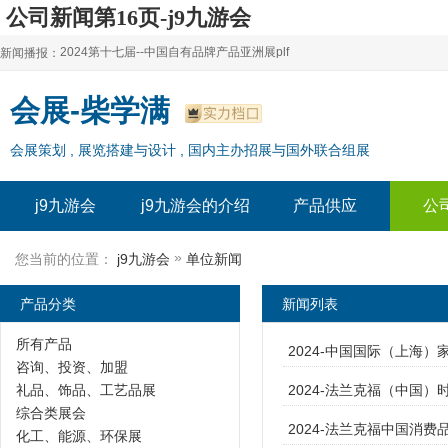
公司新闻第16页-j9九游会
2024第十七届--中国自有品牌产品亚洲展plf
新闻播报：
2024上海自有品牌展--百货展|食品展 零售展|oem展
2024第十七届--中国自有品牌产品亚洲展plf
会展-柴学满
2024全球自有--品牌产品亚洲展（plf）
2024上海自有品牌展--百货展|食品展 零售展|oem展
会展策划 , 展览搭建与设计 , 国内主办招展与国外联合组展
2024年上海--第17届自有品牌展
2024全球自有--品牌产品亚洲展（plf）
2024上海自有品牌展--2024上海oem 贴牌代加工展
2024年上海--第17届自有品牌展
j9九游会
j9九游会的介绍
产品供应
公
2024上海自有品牌展--2024上海oem 贴牌代加工展
»
您当前的位置：
j9九游会
单位新闻
产品分类
新闻列表
所有产品
2024-中国国际（上海）
咨询、投资、加盟
礼品、饰品、工艺品展
2024-法兰克福（中国
综合类展会
2024-法兰克福中国消费品展
化工、能源、环保展