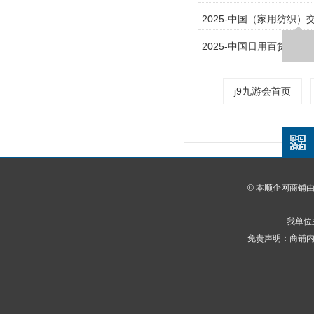
2025-中国（家用纺织）
2025-中国日用百货商品交
j9九游会首页
© 本顺企网商铺
我单位
免责声明：商铺内