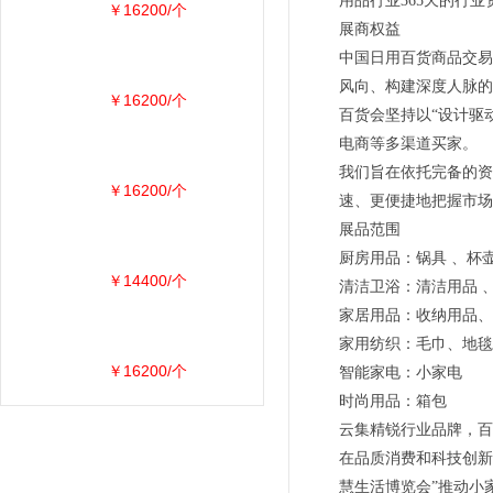
用品行业365天的行业
￥16200/个
展商权益
中国日用百货商品交易
风向、构建深度人脉的
￥16200/个
百货会坚持以“设计驱
电商等多渠道买家。
我们旨在依托完备的资
￥16200/个
速、更便捷地把握市场
展品范围
厨房用品：锅具 、杯壶
￥14400/个
清洁卫浴：清洁用品 
家居用品：收纳用品、
家用纺织：毛巾、地毯
￥16200/个
智能家电：小家电
时尚用品：箱包
云集精锐行业品牌，百
在品质消费和科技创新
慧生活博览会”推动小