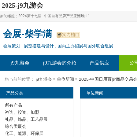
2025-j9九游会
2024第十七届--中国自有品牌产品亚洲展plf
新闻播报：
2024上海自有品牌展--百货展|食品展 零售展|oem展
2024第十七届--中国自有品牌产品亚洲展plf
会展-柴学满
2024全球自有--品牌产品亚洲展（plf）
2024上海自有品牌展--百货展|食品展 零售展|oem展
会展策划 , 展览搭建与设计 , 国内主办招展与国外联合组展
2024年上海--第17届自有品牌展
2024全球自有--品牌产品亚洲展（plf）
2024上海自有品牌展--2024上海oem 贴牌代加工展
2024年上海--第17届自有品牌展
j9九游会
j9九游会的介绍
产品供应
公
2024上海自有品牌展--2024上海oem 贴牌代加工展
»
»
您当前的位置：
j9九游会
单位新闻
2025-中国日用百货商品交易会
产品分类
单位新闻
所有产品
咨询、投资、加盟
礼品、饰品、工艺品展
综合类展会
化工、能源、环保展