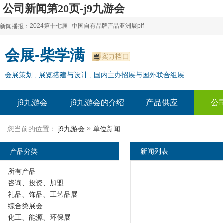
公司新闻第20页-j9九游会
2024第十七届--中国自有品牌产品亚洲展plf
新闻播报：
2024上海自有品牌展--百货展|食品展 零售展|oem展
2024第十七届--中国自有品牌产品亚洲展plf
会展-柴学满
2024全球自有--品牌产品亚洲展（plf）
2024上海自有品牌展--百货展|食品展 零售展|oem展
会展策划 , 展览搭建与设计 , 国内主办招展与国外联合组展
2024年上海--第17届自有品牌展
2024全球自有--品牌产品亚洲展（plf）
2024上海自有品牌展--2024上海oem 贴牌代加工展
2024年上海--第17届自有品牌展
j9九游会
j9九游会的介绍
产品供应
公
2024上海自有品牌展--2024上海oem 贴牌代加工展
»
您当前的位置：
j9九游会
单位新闻
产品分类
新闻列表
所有产品
咨询、投资、加盟
礼品、饰品、工艺品展
综合类展会
化工、能源、环保展