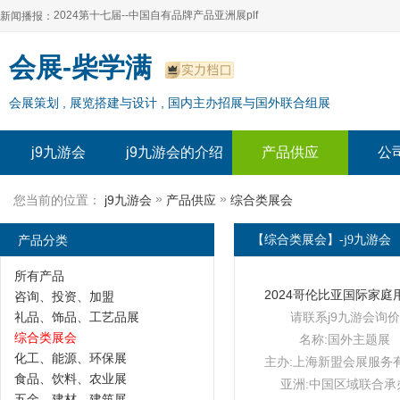
2024第十七届--中国自有品牌产品亚洲展plf
新闻播报：
2024上海自有品牌展--百货展|食品展 零售展|oem展
2024第十七届--中国自有品牌产品亚洲展plf
会展-柴学满
2024全球自有--品牌产品亚洲展（plf）
2024上海自有品牌展--百货展|食品展 零售展|oem展
会展策划 , 展览搭建与设计 , 国内主办招展与国外联合组展
2024年上海--第17届自有品牌展
2024全球自有--品牌产品亚洲展（plf）
2024上海自有品牌展--2024上海oem 贴牌代加工展
2024年上海--第17届自有品牌展
j9九游会
j9九游会的介绍
产品供应
公
2024上海自有品牌展--2024上海oem 贴牌代加工展
»
»
您当前的位置：
j9九游会
产品供应
综合类展会
产品分类
【综合类展会】-j9九游会
所有产品
咨询、投资、加盟
礼品、饰品、工艺品展
请联系j9九游会询价
综合类展会
名称:国外主题展
化工、能源、环保展
主办:上海新盟会展服务
食品、饮料、农业展
亚洲:中国区域联合承
五金、建材、建筑展