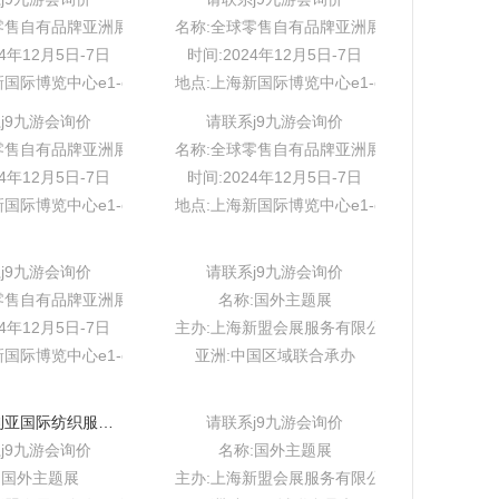
零售自有品牌亚洲展
名称:全球零售自有品牌亚洲展
24年12月5日-7日
时间:2024年12月5日-7日
国际博览中心e1-e7
地点:上海新国际博览中心e1-e7
j9九游会询价
请联系j9九游会询价
零售自有品牌亚洲展
名称:全球零售自有品牌亚洲展
24年12月5日-7日
时间:2024年12月5日-7日
国际博览中心e1-e7
地点:上海新国际博览中心e1-e7
j9九游会询价
请联系j9九游会询价
零售自有品牌亚洲展
名称:国外主题展
24年12月5日-7日
主办:上海新盟会展服务有限公司
国际博览中心e1-e7
亚洲:中国区域联合承办
2024尼日利亚国际纺织服装博览会 免配额入美非市场
请联系j9九游会询价
j9九游会询价
名称:国外主题展
:国外主题展
主办:上海新盟会展服务有限公司