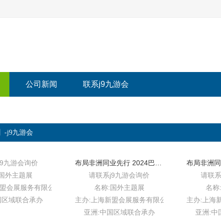
公司新闻
联系j9九游会
-j9九游会
j9九游会询价
布局非洲同业先行 2024巴西gotex面料服装家纺采购展览会
:国外主题展
请联系j9九游会询价
请联系
新盟会展服务有限公司
名称:国外主题展
名称
国区域联合承办
主办:上海新盟会展服务有限公司
主办:上海
亚洲:中国区域联合承办
亚洲: