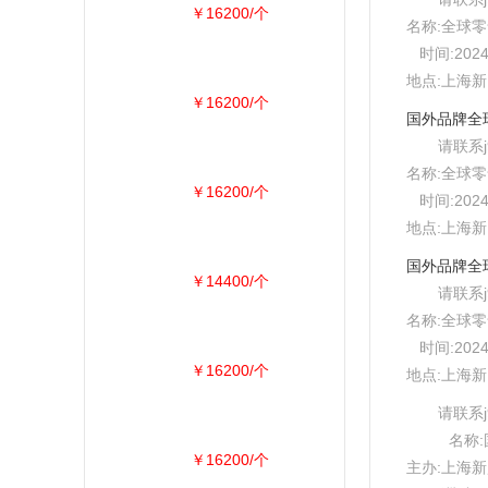
￥16200/个
名称:全球
时间:202
地点:上海新
￥16200/个
请联系
名称:全球
￥16200/个
时间:202
地点:上海新
￥14400/个
请联系
名称:全球
时间:202
￥16200/个
地点:上海新
请联系
名称
￥16200/个
主办:上海