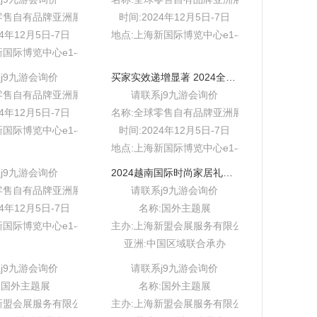
零售自有品牌亚洲展
时间:2024年12月5日-7日
24年12月5日-7日
地点:上海新国际博览中心e1-e7
国际博览中心e1-e7
j9九游会询价
买家实效递增显著 2024全球自有品牌产品亚洲展·上海站
零售自有品牌亚洲展
请联系j9九游会询价
24年12月5日-7日
名称:全球零售自有品牌亚洲展
国际博览中心e1-e7
时间:2024年12月5日-7日
地点:上海新国际博览中心e1-e7
j9九游会询价
2024越南国际时尚家居礼品展 南部非洲贸易辐射
零售自有品牌亚洲展
请联系j9九游会询价
24年12月5日-7日
名称:国外主题展
国际博览中心e1-e7
主办:上海新盟会展服务有限公司
亚洲:中国区域联合承办
j9九游会询价
请联系j9九游会询价
:国外主题展
名称:国外主题展
新盟会展服务有限公司
主办:上海新盟会展服务有限公司