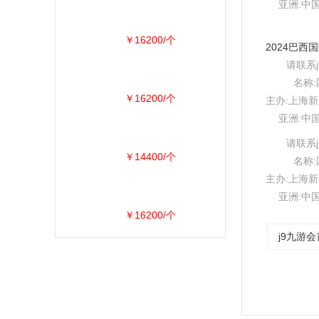
亚洲:中
￥16200/个
请联系
名称
￥16200/个
主办:上海
亚洲:中
请联系
￥14400/个
名称
主办:上海
亚洲:中
￥16200/个
j9九游