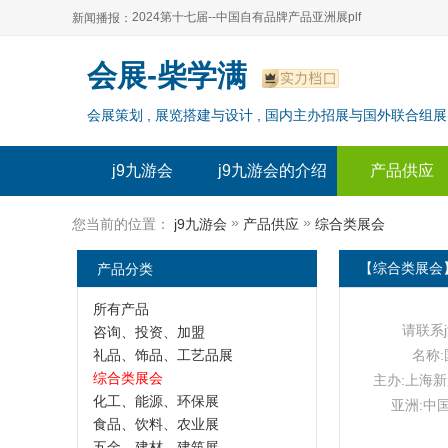
2024第十七届--中国自有品牌产品亚洲展plf
新闻播报：
2024上海自有品牌展--百货展|食品展 零售展|oem展
2024第十七届--中国自有品牌产品亚洲展plf
会展-柴学满
2024全球自有--品牌产品亚洲展（plf）
2024上海自有品牌展--百货展|食品展 零售展|oem展
会展策划 , 展览搭建与设计 , 国内主办招展与国外联合组展
2024年上海--第17届自有品牌展
2024全球自有--品牌产品亚洲展（plf）
2024上海自有品牌展--2024上海oem 贴牌代加工展
2024年上海--第17届自有品牌展
j9九游会
j9九游会的介绍
产品供应
2024上海自有品牌展--2024上海oem 贴牌代加工展
»
»
您当前的位置：
j9九游会
产品供应
综合类展会
产品分类
【综合类展会】
所有产品
请联系
咨询、投资、加盟
礼品、饰品、工艺品展
名称
综合类展会
主办:上海
化工、能源、环保展
亚洲:中
食品、饮料、农业展
五金、建材、建筑展