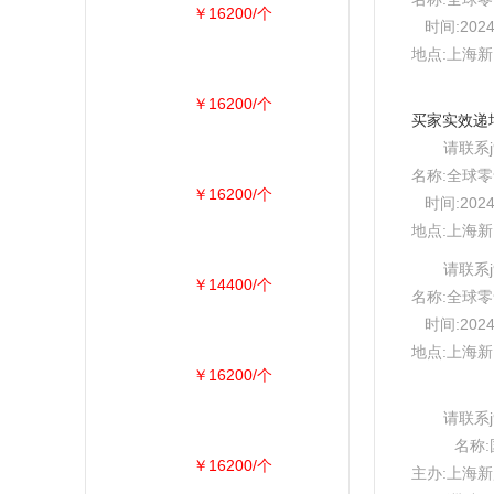
￥16200/个
时间:202
地点:上海新
￥16200/个
请联系
名称:全球
￥16200/个
时间:202
地点:上海新
请联系
￥14400/个
名称:全球
时间:202
地点:上海新
￥16200/个
请联系
名称
￥16200/个
主办:上海