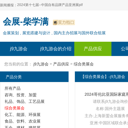
2024第十七届--中国自有品牌产品亚洲展plf
新闻播报：
2024上海自有品牌展--百货展|食品展 零售展|oem展
2024第十七届--中国自有品牌产品亚洲展plf
会展-柴学满
2024全球自有--品牌产品亚洲展（plf）
2024上海自有品牌展--百货展|食品展 零售展|oem展
会展策划 , 展览搭建与设计 , 国内主办招展与国外联合组展
2024年上海--第17届自有品牌展
2024全球自有--品牌产品亚洲展（plf）
2024上海自有品牌展--2024上海oem 贴牌代加工展
2024年上海--第17届自有品牌展
j9九游会
j9九游会的介绍
产品供应
公
2024上海自有品牌展--2024上海oem 贴牌代加工展
»
»
您当前的位置：
j9九游会
产品供应
综合类展会
产品分类
【综合类展会】-j9九游会
所有产品
咨询、投资、加盟
礼品、饰品、工艺品展
请联系j9九游会询价
综合类展会
名称:国外主题展
化工、能源、环保展
主办:上海新盟会展服务
食品、饮料、农业展
亚洲:中国区域联合承
五金、建材、建筑展