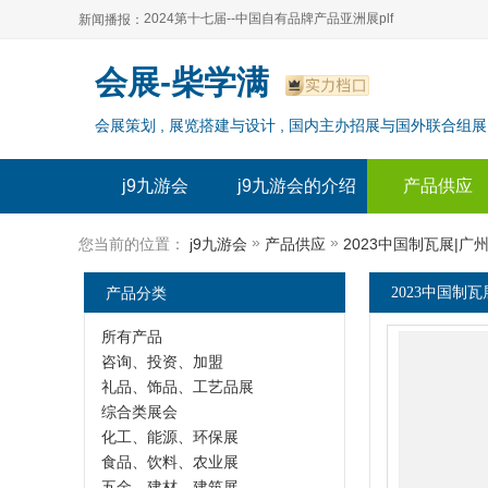
2024第十七届--中国自有品牌产品亚洲展plf
新闻播报：
2024上海自有品牌展--百货展|食品展 零售展|oem展
2024第十七届--中国自有品牌产品亚洲展plf
会展-柴学满
2024全球自有--品牌产品亚洲展（plf）
2024上海自有品牌展--百货展|食品展 零售展|oem展
会展策划 , 展览搭建与设计 , 国内主办招展与国外联合组展
2024年上海--第17届自有品牌展
2024全球自有--品牌产品亚洲展（plf）
2024上海自有品牌展--2024上海oem 贴牌代加工展
2024年上海--第17届自有品牌展
j9九游会
j9九游会的介绍
产品供应
2024上海自有品牌展--2024上海oem 贴牌代加工展
»
»
您当前的位置：
j9九游会
产品供应
2023中国制瓦展|广
产品分类
2023中国制瓦
所有产品
咨询、投资、加盟
礼品、饰品、工艺品展
综合类展会
化工、能源、环保展
食品、饮料、农业展
五金、建材、建筑展