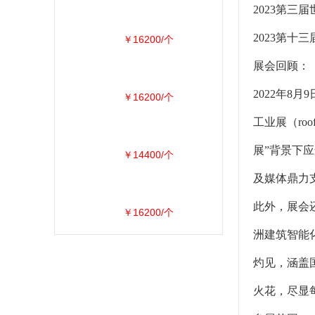
2023第三
2023第十
￥16200/个
展会回顾：
2022年
￥16200/个
工业展（ro
展”背景下应
￥14400/个
及媒体鼎力
此外，展会还
￥16200/个
洲建筑智能
灼见，涵盖
火花，尽显