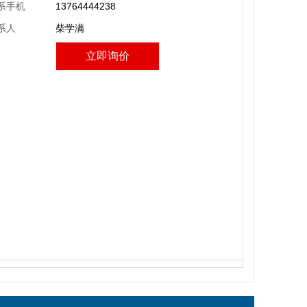
系手机
13764444238
系人
柴学满
立即询价