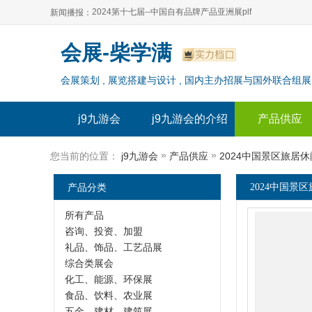
2024第十七届--中国自有品牌产品亚洲展plf
新闻播报：
2024上海自有品牌展--百货展|食品展 零售展|oem展
2024第十七届--中国自有品牌产品亚洲展plf
会展-柴学满
2024全球自有--品牌产品亚洲展（plf）
2024上海自有品牌展--百货展|食品展 零售展|oem展
会展策划 , 展览搭建与设计 , 国内主办招展与国外联合组展
2024年上海--第17届自有品牌展
2024全球自有--品牌产品亚洲展（plf）
2024上海自有品牌展--2024上海oem 贴牌代加工展
2024年上海--第17届自有品牌展
j9九游会
j9九游会的介绍
产品供应
2024上海自有品牌展--2024上海oem 贴牌代加工展
»
»
您当前的位置：
j9九游会
产品供应
2024中国景区旅居
产品分类
2024中国景
所有产品
咨询、投资、加盟
礼品、饰品、工艺品展
综合类展会
化工、能源、环保展
食品、饮料、农业展
五金、建材、建筑展