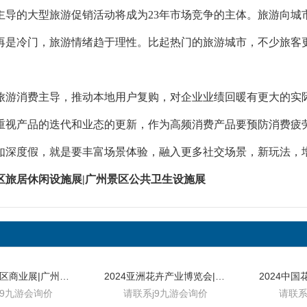
主导的大型旅游促销活动将成为23年市场竞争的主体。旅游向城
再是冷门，旅游情绪趋于理性。比起热门的旅游城市，不少旅客
旅游消费主导，推动本地用户复购，对企业业绩回暖有更大的实
重视产品的迭代和业态的更新，作为高频消费产品要预防消费疲
如深度假，就是要丰富场景体验，融入更多社交场景，新玩法，
景区旅居休闲设施展|广州景区公共卫生设施展
2024中国景区商业展|广州体育设施展
2024亚洲花卉产业博览会|中国花卉园艺博览会
j9九游会询价
请联系j9九游会询价
请联系