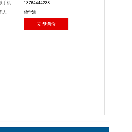
系手机
13764444238
系人
柴学满
立即询价