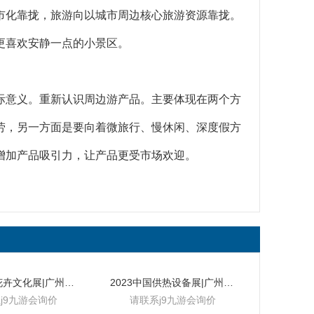
市化靠拢，旅游向以城市周边核心旅游资源靠拢。
更喜欢安静一点的小景区。
际意义。重新认识周边游产品。主要体现在两个方
劳，另一方面是要向着微旅行、慢休闲、深度假方
增加产品吸引力，让产品更受市场欢迎。
2024中国花卉文化展|广州花卉技术展
2023中国供热设备展|广州制热设施展
j9九游会询价
请联系j9九游会询价