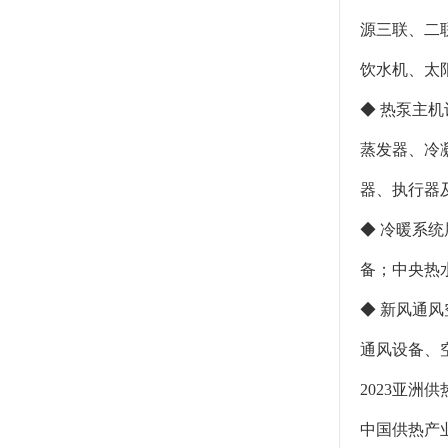
源三联、二
饮水机、太
◆ 热泵主
蒸发器、冷
器、执行器
◆ 冷暖系
备；中央热
◆ 新风通
通风设备、
2023亚洲供
中国供热产