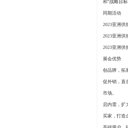
和”战略目
同期活动
2023亚洲
2023亚洲
2023亚洲
展会优势
创品牌，拓展
促外销，直
市场。
启内需，扩
买家，打造
高端用户、