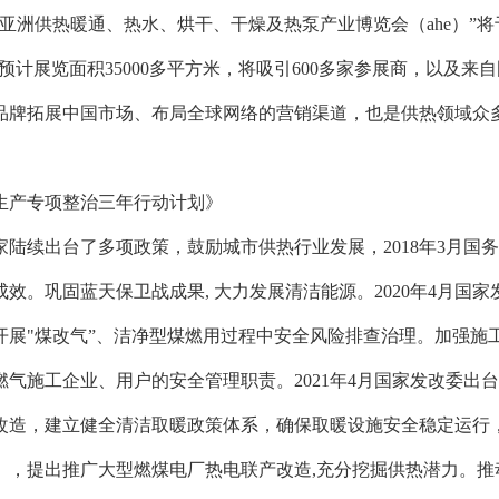
23亚洲供热暖通、热水、烘干、干燥及热泵产业博览会（ahe）”将
023预计展览面积35000多平方米，将吸引600多家参展商，以及
品牌拓展中国市场、布局全球网络的营销渠道，也是供热领域众
生产专项整治三年行动计划》
家陆续出台了多项政策，鼓励城市供热行业发展，2018年3月国务
成效。巩固蓝天保卫战成果, 大力发展清洁能源。2020年4月
开展"煤改气”、洁净型煤燃用过程中安全风险排查治理。加强施
燃气施工企业、用户的安全管理职责。2021年4月国家发改委出台
改造，建立健全清洁取暖政策体系，确保取暖设施安全稳定运行，2
》，提出推广大型燃煤电厂热电联产改造,充分挖掘供热潜力。