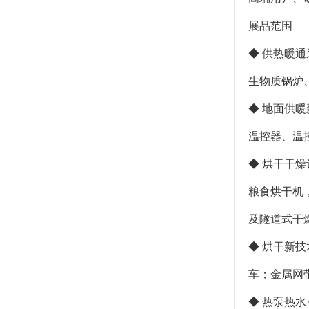
展品范围
◆ 供热暖
生物质锅炉
◆ 地面供
温控器、温
◆ 烘干干
粮食烘干机
及隧道式干
◆ 烘干新
车；金属网
◆ 热泵热