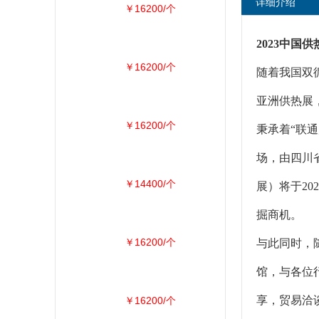
详细介绍
￥16200/个
2023中国
￥16200/个
随着我国双
亚洲供热展
￥16200/个
秉承着“联
场，由四川
￥14400/个
展）将于20
掘商机。
￥16200/个
与此同时，
馆，与各位行
享，贸易洽
￥16200/个