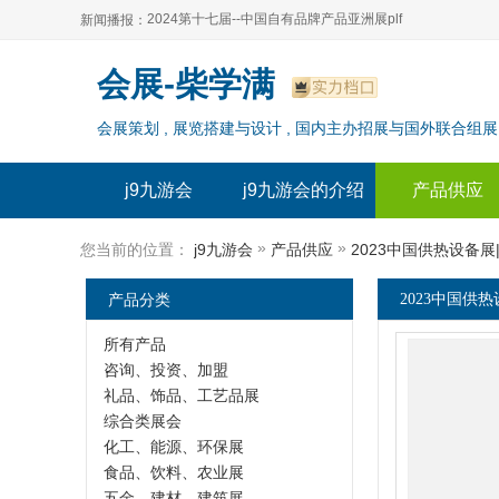
2024第十七届--中国自有品牌产品亚洲展plf
新闻播报：
2024上海自有品牌展--百货展|食品展 零售展|oem展
2024第十七届--中国自有品牌产品亚洲展plf
会展-柴学满
2024全球自有--品牌产品亚洲展（plf）
2024上海自有品牌展--百货展|食品展 零售展|oem展
会展策划 , 展览搭建与设计 , 国内主办招展与国外联合组展
2024年上海--第17届自有品牌展
2024全球自有--品牌产品亚洲展（plf）
2024上海自有品牌展--2024上海oem 贴牌代加工展
2024年上海--第17届自有品牌展
j9九游会
j9九游会的介绍
产品供应
2024上海自有品牌展--2024上海oem 贴牌代加工展
»
»
您当前的位置：
j9九游会
产品供应
2023中国供热设备
产品分类
2023中国供
所有产品
咨询、投资、加盟
礼品、饰品、工艺品展
综合类展会
化工、能源、环保展
食品、饮料、农业展
五金、建材、建筑展