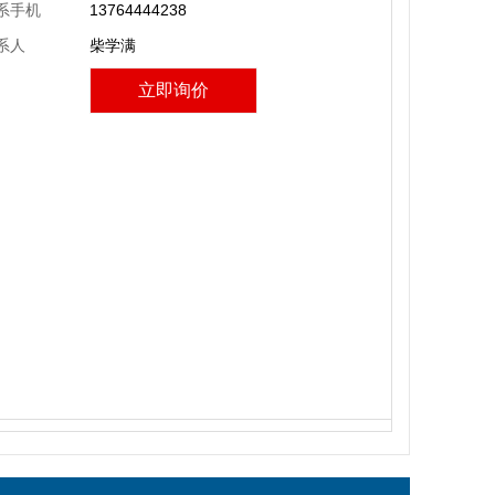
系手机
13764444238
系人
柴学满
立即询价