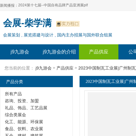
2024第十七届--中国自有品牌产品亚洲展plf
新闻播报：
2024上海自有品牌展--百货展|食品展 零售展|oem展
2024第十七届--中国自有品牌产品亚洲展plf
会展-柴学满
2024全球自有--品牌产品亚洲展（plf）
2024上海自有品牌展--百货展|食品展 零售展|oem展
会展策划 , 展览搭建与设计 , 国内主办招展与国外联合组展
2024年上海--第17届自有品牌展
2024全球自有--品牌产品亚洲展（plf）
2024上海自有品牌展--2024上海oem 贴牌代加工展
2024年上海--第17届自有品牌展
j9九游会
j9九游会的介绍
产品供应
公
2024上海自有品牌展--2024上海oem 贴牌代加工展
»
»
您当前的位置：
j9九游会
产品供应
2023中国制瓦工业展|广州制
产品分类
2023中国制瓦工业展|广州
所有产品
咨询、投资、加盟
礼品、饰品、工艺品展
综合类展会
化工、能源、环保展
食品、饮料、农业展
五金、建材、建筑展