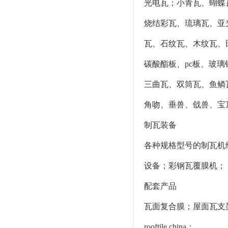
光电瓦；小青瓦、蝴蝶
烧结彩瓦、琉璃瓦、亚
瓦、石纹瓦、木纹瓦、
碳酸酯板、pc板、玻
三曲瓦、双筒瓦、鱼鳞
角吻、垂兽、戗兽、宝
制瓦装备
各种规格型号的制瓦机
设备；彩钢瓦覆膜机；
配套产品
瓦面复合膜；屋面瓦支架
rooftile china：